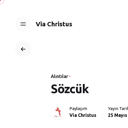
Skip
to
content
Via Christus
Alıntılar
Sözcük
Paylaşım
Yayın Tari
Via Christus
25 Mayıs