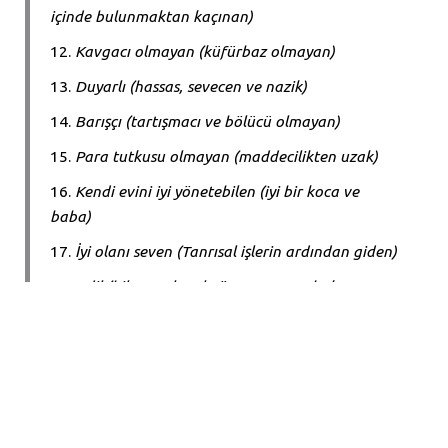
içinde bulunmaktan kaçınan)
Kavgacı olmayan (küfürbaz olmayan)
Duyarlı (hassas, sevecen ve nazik)
Barışçı (tartışmacı ve bölücü olmayan)
Para tutkusu olmayan (maddecilikten uzak)
Kendi evini iyi yönetebilen (iyi bir koca ve
baba)
İyi olanı seven (Tanrısal işlerin ardından giden)
Adil (bilge, anlayışlı, önyargısız ve hak
geçirmeyen)
Adanmış (kutsal ve Tanrı’ya adanmış)
Özdenetim sahibi (disiplinli)
Dr. Gene A. Getz