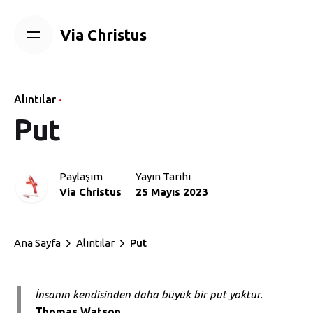
Skip
to
Via Christus
content
Alıntılar
Put
Paylaşım
Yayın Tarihi
Via Christus
25 Mayıs 2023
Ana Sayfa
Alıntılar
Put
İnsanın kendisinden daha büyük bir put yoktur.
Thomas Watson