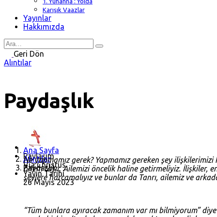
1. Yuhanna : Yolda
Karışık Vaazlar
Yayınlar
Hakkımızda
Search
for
Geri Dön
Alıntılar
Paydaşlık
Ana Sayfa
Paylaşım
Alıntılar
Ne yapmamız gerek? Yapmamız gereken şey ilişkilerimizi 
Via Christus
Paydaşlık
önem taşır. Ailemizi öncelik haline getirmeliyiz. İlişkile
Yayın Tarihi
şeylere harcamalıyız ve bunlar da Tanrı, ailemiz ve arkada
26 Mayıs 2023
“Tüm bunlara ayıracak zamanım var mı bilmiyorum” diye d