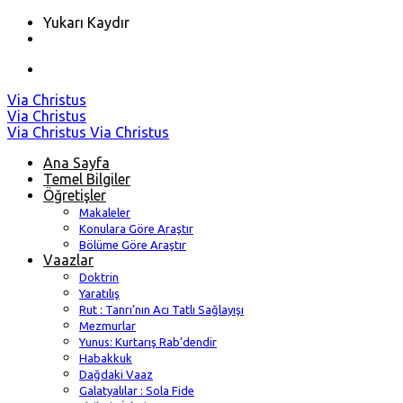
Yukarı Kaydır
Skip
Via Christus
to
Via Christus
content
Via Christus
Via Christus
Ana Sayfa
Temel Bilgiler
Öğretişler
Makaleler
Konulara Göre Araştır
Bölüme Göre Araştır
Vaazlar
Doktrin
Yaratılış
Rut : Tanrı’nın Acı Tatlı Sağlayışı
Mezmurlar
Yunus: Kurtarış Rab’dendir
Habakkuk
Dağdaki Vaaz
Galatyalılar : Sola Fide