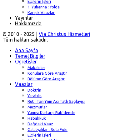
Elçilerin İşleri
1. Yuhanna : Yolda
Karışık Vaazlar
Yayınlar
Hakkımızda
© 2010 - 2025 |
Via Christus Hizmetleri
Tüm hakları saklıdır.
Ana Sayfa
Temel Bilgiler
Öğretişler
Makaleler
Konulara Göre Araştır
Bölüme Göre Araştır
Vaazlar
Doktrin
Yaratılış
Rut : Tanrı’nın Acı Tatlı Sağlayışı
Mezmurlar
Yunus: Kurtarış Rab’dendir
Habakkuk
Dağdaki Vaaz
Galatyalılar : Sola Fide
Elçilerin İşleri