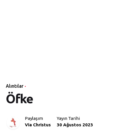
Skip
Via
to
Ana
Temel
Öğretişler
Vaazlar
Sayfa
Bilgiler
content
Christus
Alıntılar
Öfke
Paylaşım
Yayın Tarihi
Via Christus
30 Ağustos 2023