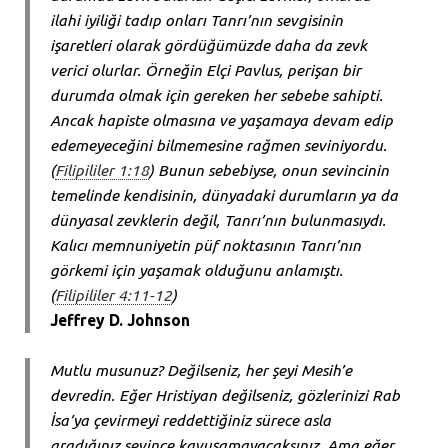
ilahi iyiliği tadıp onları Tanrı’nın sevgisinin
işaretleri olarak gördüğümüzde daha da zevk
verici olurlar. Örneğin Elçi Pavlus, perişan bir
durumda olmak için gereken her sebebe sahipti.
Ancak hapiste olmasına ve yaşamaya devam edip
edemeyeceğini bilmemesine rağmen seviniyordu.
(
Filipililer 1:18
) Bunun sebebiyse, onun sevincinin
temelinde kendisinin, dünyadaki durumların ya da
dünyasal zevklerin değil, Tanrı’nın bulunmasıydı.
Kalıcı memnuniyetin püf noktasının Tanrı’nın
görkemi için yaşamak olduğunu anlamıştı.
(
Filipililer 4:11-12
)
Jeffrey D. Johnson
Mutlu musunuz? Değilseniz, her şeyi Mesih’e
devredin. Eğer Hristiyan değilseniz, gözlerinizi Rab
İsa’ya çevirmeyi reddettiğiniz sürece asla
aradığınız sevince kavuşamayacaksınız. Ama eğer