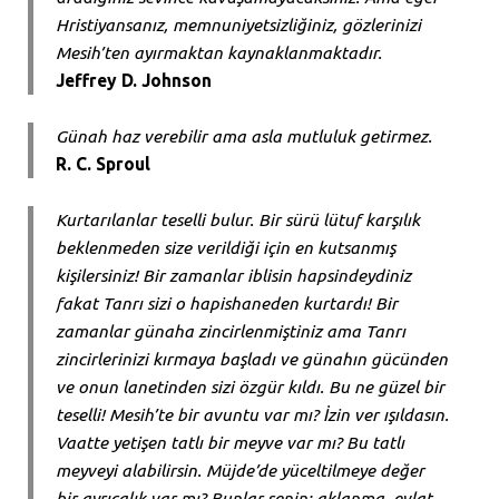
Hristiyansanız, memnuniyetsizliğiniz, gözlerinizi
Mesih’ten ayırmaktan kaynaklanmaktadır.
Jeffrey D. Johnson
Günah haz verebilir ama asla mutluluk getirmez.
R. C. Sproul
Kurtarılanlar teselli bulur. Bir sürü lütuf karşılık
beklenmeden size verildiği için en kutsanmış
kişilersiniz! Bir zamanlar iblisin hapsindeydiniz
fakat Tanrı sizi o hapishaneden kurtardı! Bir
zamanlar günaha zincirlenmiştiniz ama Tanrı
zincirlerinizi kırmaya başladı ve günahın gücünden
ve onun lanetinden sizi özgür kıldı. Bu ne güzel bir
teselli! Mesih’te bir avuntu var mı? İzin ver ışıldasın.
Vaatte yetişen tatlı bir meyve var mı? Bu tatlı
meyveyi alabilirsin. Müjde’de yüceltilmeye değer
bir ayrıcalık var mı? Bunlar senin: aklanma, evlat