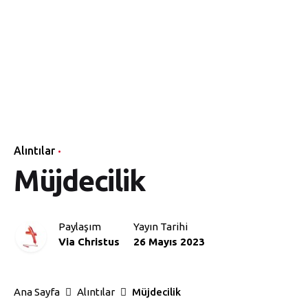
Skip
Via
to
Ana
Temel
Öğretişler
Vaazlar
Sayfa
Bilgiler
content
Christus
Alıntılar
Müjdecilik
Paylaşım
Yayın Tarihi
Via Christus
26 Mayıs 2023
Ana Sayfa
Alıntılar
Müjdecilik