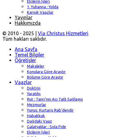
Elçilerin İşleri
1. Yuhanna : Yolda
Karışık Vaazlar
Yayınlar
Hakkımızda
© 2010 - 2025 |
Via Christus Hizmetleri
Tüm hakları saklıdır.
Ana Sayfa
Temel Bilgiler
Öğretişler
Makaleler
Konulara Göre Araştır
Bölüme Göre Araştır
Vaazlar
Doktrin
Yaratılış
Rut : Tanrı’nın Acı Tatlı Sağlayışı
Mezmurlar
Yunus: Kurtarış Rab’dendir
Habakkuk
Dağdaki Vaaz
Galatyalılar : Sola Fide
Elçilerin İşleri