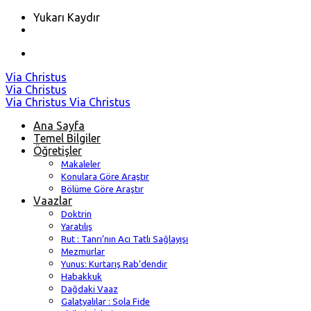
Yukarı Kaydır
Skip
Via Christus
to
Via Christus
content
Via Christus
Via Christus
Ana Sayfa
Temel Bilgiler
Öğretişler
Makaleler
Konulara Göre Araştır
Bölüme Göre Araştır
Vaazlar
Doktrin
Yaratılış
Rut : Tanrı’nın Acı Tatlı Sağlayışı
Mezmurlar
Yunus: Kurtarış Rab’dendir
Habakkuk
Dağdaki Vaaz
Galatyalılar : Sola Fide