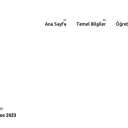
Ana Sayfa
Temel Bilgiler
Öğret
hi
os 2023