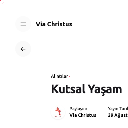
Skip
to
content
Via Christus
Alıntılar
Kutsal Yaşam
Paylaşım
Yayın Tari
Via Christus
29 Ağust