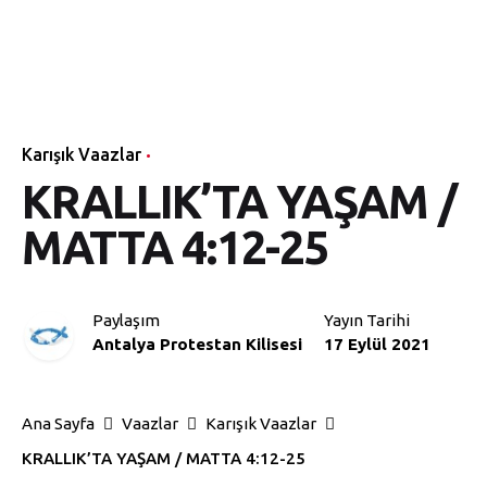
Skip
Via
to
Ana
Temel
Öğretişler
Vaazlar
Sayfa
Bilgiler
content
Christus
Karışık Vaazlar
KRALLIK’TA YAŞAM /
MATTA 4:12-25
Paylaşım
Yayın Tarihi
Antalya Protestan Kilisesi
17 Eylül 2021
Ana Sayfa
Vaazlar
Karışık Vaazlar
KRALLIK’TA YAŞAM / MATTA 4:12-25