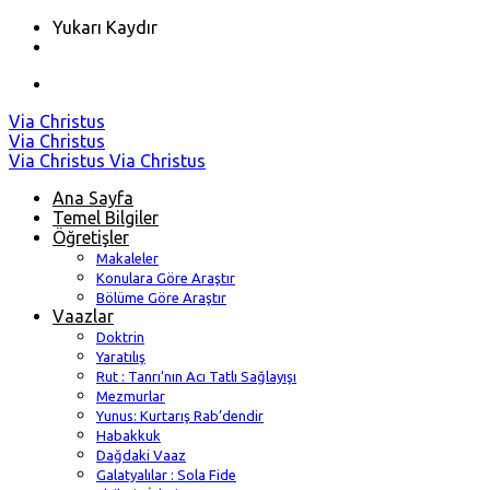
Yukarı Kaydır
Skip
Via Christus
to
Via Christus
content
Via Christus
Via Christus
Ana Sayfa
Temel Bilgiler
Öğretişler
Makaleler
Konulara Göre Araştır
Bölüme Göre Araştır
Vaazlar
Doktrin
Yaratılış
Rut : Tanrı’nın Acı Tatlı Sağlayışı
Mezmurlar
Yunus: Kurtarış Rab’dendir
Habakkuk
Dağdaki Vaaz
Galatyalılar : Sola Fide