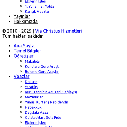
Elçilerin İşleri
1. Yuhanna : Yolda
Karışık Vaazlar
Yayınlar
Hakkımızda
© 2010 - 2025 |
Via Christus Hizmetleri
Tüm hakları saklıdır.
Ana Sayfa
Temel Bilgiler
Öğretişler
Makaleler
Konulara Göre Araştır
Bölüme Göre Araştır
Vaazlar
Doktrin
Yaratılış
Rut : Tanrı’nın Acı Tatlı Sağlayışı
Mezmurlar
Yunus: Kurtarış Rab’dendir
Habakkuk
Dağdaki Vaaz
Galatyalılar : Sola Fide
Elçilerin İşleri