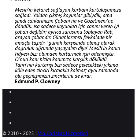
Mesih’in kefaret sağlayan kurbanı kurtuluşumuzu
sağladı. Yoldan çıkmış koyunlar gibiydik, ama
şimdi canlarımızın Çobanı’na ve Gözetmeni’ne
döndük. İsa sadece koyunları için canını veren iyi
çoban değildir; ayrıca sürüsünü toplayan Rab,
arayan çobandır. Günahlarımızı fevkalade bir
amaçla taşıdı: ‘ günah karşısında ölmüş olarak
doğruluk uğrunda yaşayalım diye’ Mesih’in kanın
fidyesi bizi ölümden kurtarmak için ödenmiştir.
O’nun kanı bizim kanımıza karşılık döküldü.
Tanrı’nın kurtarışı bizi sadece gelecekteki yıkıma
köle eden zinciri kırmakla kalmaz; aynı zamanda
ölü geçmişimizin zincirlerini de kırar.
Edmund P. Clowney
© 2010 - 2025 |
Via Christus Hizmetleri