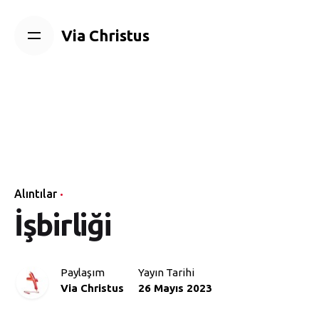
Skip
to
Via Christus
content
Alıntılar
İşbirliği
Paylaşım
Yayın Tarihi
Via Christus
26 Mayıs 2023