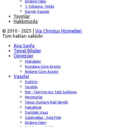
Elçilerin İşleri
1. Yuhanna : Yolda
Karışık Vaazlar
Yayınlar
Hakkımızda
© 2010 - 2025 |
Via Christus Hizmetleri
Tüm hakları saklıdır.
Ana Sayfa
Temel Bilgiler
Öğretişler
Makaleler
Konulara Göre Araştır
Bölüme Göre Araştır
Vaazlar
Doktrin
Yaratılış
Rut : Tanrı’nın Acı Tatlı Sağlayışı
Mezmurlar
Yunus: Kurtarış Rab’dendir
Habakkuk
Dağdaki Vaaz
Galatyalılar : Sola Fide
Elçilerin İşleri