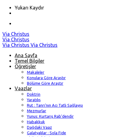
Yukarı Kaydır
Skip
Via Christus
to
Via Christus
content
Via Christus
Via Christus
Ana Sayfa
Temel Bilgiler
Öğretişler
Makaleler
Konulara Göre Araştır
Bölüme Göre Araştır
Vaazlar
Doktrin
Yaratılış
Rut : Tanrı’nın Acı Tatlı Sağlayışı
Mezmurlar
Yunus: Kurtarış Rab’dendir
Habakkuk
Dağdaki Vaaz
Galatyalılar : Sola Fide