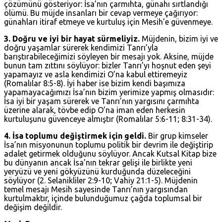
çözümünü gösteriyor: İsa’nın çarmıhta, günahı sırtlandığı
ölümü. Bu müjde insanları bir cevap vermeye çağırıyor:
günahları itiraf etmeye ve kurtuluş için Mesih’e güvenmeye.
3. Doğru ve iyi bir hayat sürmeliyiz.
Müjdenin, bizim iyi ve
doğru yaşamlar sürerek kendimizi Tanrı’yla
barıştırabileceğimizi söyleyen bir mesajı yok. Aksine, müjde
bunun tam zıttını söylüyor: bizler Tanrı’yı hoşnut eden şeyi
yapamayız ve asla kendimizi O’na kabul ettiremeyiz
(
Romalılar 8:5-8
). İyi haber ise bizim kendi başımıza
yapamayacağımızı İsa’nın bizim yerimize yapmış olmasıdır:
İsa iyi bir yaşam sürerek ve Tanrı’nın yargısını çarmıhta
üzerine alarak, tövbe edip O’na iman eden herkesin
kurtuluşunu güvenceye almıştır (
Romalılar 5:6-11
; 8:31-34).
4. İsa toplumu değiştirmek için geldi.
Bir grup kimseler
İsa’nın misyonunun toplumu politik bir devrim ile değiştirip
adalet getirmek olduğunu söylüyor. Ancak Kutsal Kitap bize
bu dünyanın ancak İsa’nın tekrar gelişi ile birlikte yeni
yeryüzü ve yeni gökyüzünü kurduğunda düzeleceğini
söylüyor (
2. Selanikliler 2:9-10
;
Vahiy 21:1-5
). Müjdenin
temel mesajı Mesih sayesinde Tanrı’nın yargısından
kurtulmaktır, içinde bulunduğumuz çağda toplumsal bir
değişim değildir.