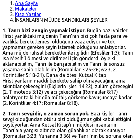
Ana Sayfa
Makaleler
Kısa Yazılar
İNSANLARIN MÜJDE SANDIKLARI ŞEYLER
1. Tanrı bizi zengin yapmak istiyor.
Bugün bazı vaizler
Hristiyanlıktaki müjdenin Tanrı’nın bizi çok fazla para ve
varlıkla bereketlemesi olduğunu vaaz ediyor ve tek
yapmamız gereken şeyin istemek olduğunu anlatıyorlar.
Ama müjde ruhsal bereketler ile ilgilidir (
Efesliler 1:3
); Tanrı
İsa Mesih’i ölmesi ve dirilmesi için gönderdi öyle ki
aklanabilelim, Tanrı ile barışabilelim ve Tanrı ile sonsuz
yaşama sahip olabilelim (
Romalılar 3:25-26
; 6:23;
2.
Korintliler 5:18-21
). Daha da ötesi Kutsal Kitap
Hristiyanların maddi berekete sahip olmayacağını, ama
sıkıntılar çekeceğini (
Elçilerin İşleri 14:22
), zulüm göreceğini
(
2. Timoteos 3:12
) ve acı çekeceğini (
Romalılar 8:17
)
anlatıyor ta ki bir gün müthiş görkeme kavuşuncaya kadar
(
2. Korintliler 4:17
;
Romalılar 8:18
).
2. Tanrı sevgidir, o zaman sorun yok.
Bazı kişiler Tanrı
sevgi olduğundan ötürü bizi olduğumuz gibi kabul ettiğini
söylüyorlar. Ama Kutsal Kitap’ın müjdesi insanların
Tanrı’nın yargısı altında olan günahlılar olarak sunuyor
(
Romalılar 3:23
;
Yuhanna 3:36
) ve Tanrı’nın bu soruna olan