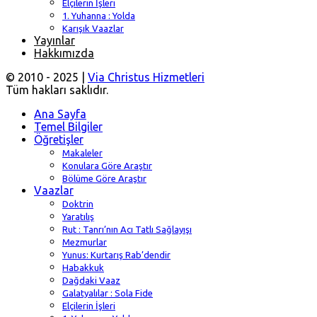
Elçilerin İşleri
1. Yuhanna : Yolda
Karışık Vaazlar
Yayınlar
Hakkımızda
© 2010 - 2025 |
Via Christus Hizmetleri
Tüm hakları saklıdır.
Ana Sayfa
Temel Bilgiler
Öğretişler
Makaleler
Konulara Göre Araştır
Bölüme Göre Araştır
Vaazlar
Doktrin
Yaratılış
Rut : Tanrı’nın Acı Tatlı Sağlayışı
Mezmurlar
Yunus: Kurtarış Rab’dendir
Habakkuk
Dağdaki Vaaz
Galatyalılar : Sola Fide
Elçilerin İşleri