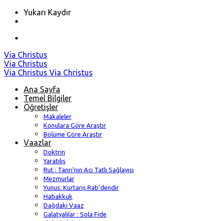
Yukarı Kaydır
Skip
Via Christus
to
Via Christus
content
Via Christus
Via Christus
Ana Sayfa
Temel Bilgiler
Öğretişler
Makaleler
Konulara Göre Araştır
Bölüme Göre Araştır
Vaazlar
Doktrin
Yaratılış
Rut : Tanrı’nın Acı Tatlı Sağlayışı
Mezmurlar
Yunus: Kurtarış Rab’dendir
Habakkuk
Dağdaki Vaaz
Galatyalılar : Sola Fide