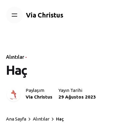
Skip
to
Via Christus
content
Alıntılar
Haç
Paylaşım
Yayın Tarihi
Via Christus
29 Ağustos 2023
Ana Sayfa
Alıntılar
Haç