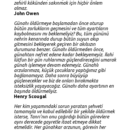
zehirli kökünden sakınmak için hiçbir önlem
almaz.
John Owen
Günahı öldürmeye başlamadan önce oturup
bütün zorlukların geçmesini ve tüm ayartıların
kaybolmasını mı beklemeliyiz? Bu, tüm gününü
nehrin kenarında durup bütün suyun akıp
gitmesini bekleyerek geçiren bir akılsızın
durumuna benzer. Günahı öldürmeden önce,
günahtan nefret edene kadar bekleyemeyiz. İlahi
lütfun bir gün ruhlarımızı güçlendireceğini umarak
günah işlemeye devam edemeyiz. Günahlı
arzularımıza, küçük çocuklara yaptığımız gibi
bağlanamayız. Daha sonra büyüyüp
güçlenecekler ve biz de onları bırakmakta
isteksizlik yaşayacağız. Günahı daha ayartının en
başında öldürmeliyiz.
Henry Scougal
Her kim yaşamındaki sorun yaratan şehveti
tamamıyla ve kabul edilebilir bir şekilde öldürmek
isterse, Tanrı’nın onu çağırdığı bütün görevlere
aynı derecede gayretle itaat etmeye dikkat
etmelidir. Her günahkar arzunun, görevin her