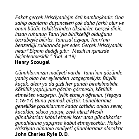
Fakat gerçek Hristiyanlığın özü bambaşkadır. Ona
sahip olanların düşünceleri çok daha farklı olur ve
onun bütün taklitlerinden tiksinirler. Gerçek dinin,
insan ruhunun Tanrı’yla birlikteliği olduğunu
tecrübeyle bilirler. Tanrısal özyapı, Tanrı’nın
benzerliği ruhlarında yer eder. Gerçek Hristiyanlık
nedir? Elçinin dediği gibi: “Mesih’in içimizde
biçimlenmesidir.” (
Gal. 4:19
)
Henry Scougal
Günahlarımızın maliyeti vardır. Tanrı’nın gözünde
yanlış olan her eylemden vazgeçmeliyiz. Büyük
küçük, aleni ya da gizli her günah bırakılmalıdır.
Kötülük yaptığınızı gözüm görmesin, kötülük
etmekten vazgeçin. İyilik etmeyi öğrenin. (
Yeşaya
1:16-17
) Bunu yapmak güçtür. Günahlarımız
genellikle çocuklarımız kadar tatlıdır; onları sever,
kucaklar, sıkıca yapışır, zevk alırız! Mesih
günahkarları kabul etmek ister ama günahkarlar
günahlarına yapışırsa kabul etmeyecektir. Hakiki
Hristiyan olmanın maliyeti günahlarımız olacaktır.
John Charles Ryle D. D.