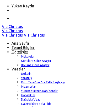
Yukarı Kaydır
Skip
Via Christus
to
Via Christus
content
Via Christus
Via Christus
Ana Sayfa
Temel Bilgiler
Öğretişler
Makaleler
Konulara Göre Araştır
Bölüme Göre Araştır
Vaazlar
Doktrin
Yaratılış
Rut : Tanrı’nın Acı Tatlı Sağlayışı
Mezmurlar
Yunus: Kurtarış Rab’dendir
Habakkuk
Dağdaki Vaaz
Galatyalılar : Sola Fide