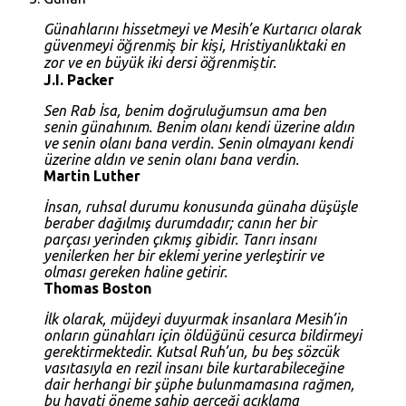
Günahlarını hissetmeyi ve Mesih’e Kurtarıcı olarak
güvenmeyi öğrenmiş bir kişi, Hristiyanlıktaki en
zor ve en büyük iki dersi öğrenmiştir.
J.I. Packer
Sen Rab İsa, benim doğruluğumsun ama ben
senin günahınım. Benim olanı kendi üzerine aldın
ve senin olanı bana verdin. Senin olmayanı kendi
üzerine aldın ve senin olanı bana verdin.
Martin Luther
İnsan, ruhsal durumu konusunda günaha düşüşle
beraber dağılmış durumdadır; canın her bir
parçası yerinden çıkmış gibidir. Tanrı insanı
yenilerken her bir eklemi yerine yerleştirir ve
olması gereken haline getirir.
Thomas Boston
İlk olarak, müjdeyi duyurmak insanlara Mesih’in
onların günahları için öldüğünü cesurca bildirmeyi
gerektirmektedir. Kutsal Ruh’un, bu beş sözcük
vasıtasıyla en rezil insanı bile kurtarabileceğine
dair herhangi bir şüphe bulunmamasına rağmen,
bu hayati öneme sahip gerçeği açıklama