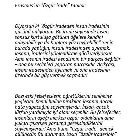
Erasmus’un “özgür irade” tanımı:
Diyorsun ki “özgür iradeden insan iradesinin
gücünü anlıyorum. Bu irade sayesinde insan,
sonsuz kurtuluşa götüren öğelere kendini
adayabilir ya da bunlara yüz çevirebilir.” Senin
burada yaptığın, insanı iradesinden ayırmak.
İnsana, iradesini yönlendirme gücü veriyorsun.
Ama insanın iradesi kendisinin bir parçası değildir
– ona bu seçimleri yaptıran parçasıdır. Açıkçası,
insanı iradesinden ayırmak ve ona iradesinin
üzerinde bir güç vermek saçmadır!
Bazı eski felsefecilerin öğrettiklerini seninkine
yeğlerim. Kendi haline bırakılan insanın ancak
hata yapacağını söylemişlerdir. İnsan, ancak
lütfun yardımıyla iyi olanı seçebilir. Bu felsefeciler,
insanların aşağı inerken özgür olduklarını ama
yukarı çıkarken yardıma gereksindiklerini
söylemişlerdir! Ama buna “özgür irade” demek
gülünçtür. Bu durumda, taşın “özgür iradesinin”