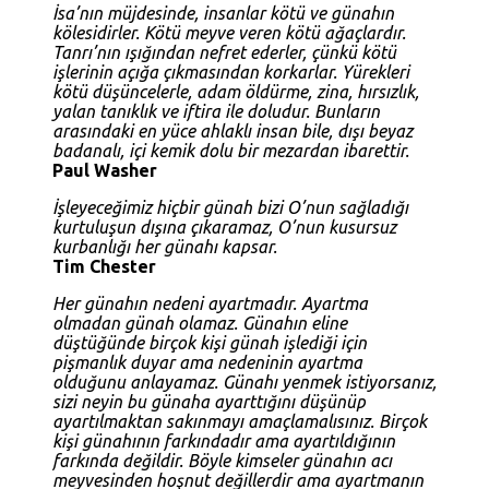
İsa’nın müjdesinde, insanlar kötü ve günahın
kölesidirler. Kötü meyve veren kötü ağaçlardır.
Tanrı’nın ışığından nefret ederler, çünkü kötü
işlerinin açığa çıkmasından korkarlar. Yürekleri
kötü düşüncelerle, adam öldürme, zina, hırsızlık,
yalan tanıklık ve iftira ile doludur. Bunların
arasındaki en yüce ahlaklı insan bile, dışı beyaz
badanalı, içi kemik dolu bir mezardan ibarettir.
Paul Washer
İşleyeceğimiz hiçbir günah bizi O’nun sağladığı
kurtuluşun dışına çıkaramaz, O’nun kusursuz
kurbanlığı her günahı kapsar.
Tim Chester
Her günahın nedeni ayartmadır. Ayartma
olmadan günah olamaz. Günahın eline
düştüğünde birçok kişi günah işlediği için
pişmanlık duyar ama nedeninin ayartma
olduğunu anlayamaz. Günahı yenmek istiyorsanız,
sizi neyin bu günaha ayarttığını düşünüp
ayartılmaktan sakınmayı amaçlamalısınız. Birçok
kişi günahının farkındadır ama ayartıldığının
farkında değildir. Böyle kimseler günahın acı
meyvesinden hoşnut değillerdir ama ayartmanın