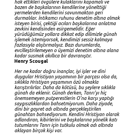
hak ettikleri övgülere kulaklarını kapamalı ve
bazen de başkalarının kendilerine yönelttiği
yermelerden kendilerini savunmaktan geri
durmalılar. İntikamcı ruhunu denetim altına almak
isteyen birisi, çektiği acıları başkalarına anlatma
zevkini kendisinden esirgemelidir. Eğer
yürüdüğümüz yollara dikkat edip dilimizle günah
işlemek istemiyorsak, kendimizi sessiz kalmaya
fazlasıyla alıştırmalıyız. Bazı durumlarda,
evcilleştirilemeyen o üyemizi denetim altına alana
kadar susmak akıllıca bir davranıştır.
Henry Scougal
Her ne kadar doğru inançlar, iyi işler ve dini
duygular Hristiyan yaşamının bir parçası olsa da,
sıklıkla Hristiyan yaşamının özü olmakla
karıştırılırlar. Daha da kötüsü, bu şeylere sıklıkla
günah da eklenir. Günah derken, Tanrı’yı hiç
önemsemeyen putperestlerin O’na karşı yaptığı
saygısızlıklardan bahsetmiyorum. Daha ziyade,
dini bir gayret adı altında gerçekleştirilen
günahtan bahsediyorum. Kendini Hristiyan olarak
adlandıran, kibirlerini ve başkalarına yönelik katı
tutumlarını Tanrı için tutkulu olmak adı altında
aklayan birçok kişi var.