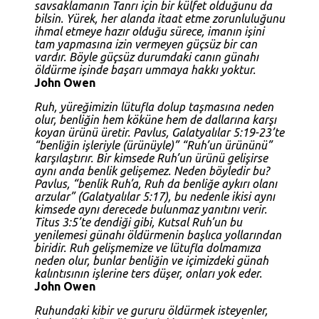
savsaklamanın Tanrı için bir külfet olduğunu da
bilsin. Yürek, her alanda itaat etme zorunluluğunu
ihmal etmeye hazır olduğu sürece, imanın işini
tam yapmasına izin vermeyen güçsüz bir can
vardır. Böyle güçsüz durumdaki canın günahı
öldürme işinde başarı ummaya hakkı yoktur.
John Owen
Ruh, yüreğimizin lütufla dolup taşmasına neden
olur, benliğin hem köküne hem de dallarına karşı
koyan ürünü üretir. Pavlus,
Galatyalılar 5:19-23
’te
“benliğin işleriyle (ürünüyle)” “Ruh’un ürününü”
karşılaştırır. Bir kimsede Ruh’un ürünü gelişirse
aynı anda benlik gelişemez. Neden böyledir bu?
Pavlus, “benlik Ruh’a, Ruh da benliğe aykırı olanı
arzular” (
Galatyalılar 5:17
), bu nedenle ikisi aynı
kimsede aynı derecede bulunmaz yanıtını verir.
Titus 3:5
’te dendiği gibi, Kutsal Ruh’un bu
yenilemesi günahı öldürmenin başlıca yollarından
biridir. Ruh gelişmemize ve lütufla dolmamıza
neden olur, bunlar benliğin ve içimizdeki günah
kalıntısının işlerine ters düşer, onları yok eder.
John Owen
Ruhundaki kibir ve gururu öldürmek isteyenler,