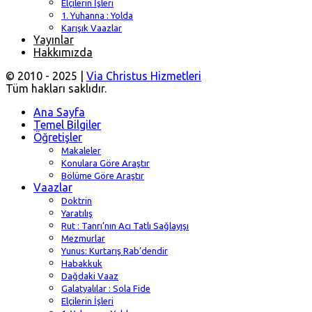
Elçilerin İşleri
1. Yuhanna : Yolda
Karışık Vaazlar
Yayınlar
Hakkımızda
© 2010 - 2025 |
Via Christus Hizmetleri
Tüm hakları saklıdır.
Ana Sayfa
Temel Bilgiler
Öğretişler
Makaleler
Konulara Göre Araştır
Bölüme Göre Araştır
Vaazlar
Doktrin
Yaratılış
Rut : Tanrı’nın Acı Tatlı Sağlayışı
Mezmurlar
Yunus: Kurtarış Rab’dendir
Habakkuk
Dağdaki Vaaz
Galatyalılar : Sola Fide
Elçilerin İşleri