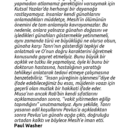
yapmadan atlamamız gerektiğini varsaymak için
Kutsal Yazılar’da herhangi bir dayanağa
rastlayamayız. İnsanlar kendi günahlarını
anlamadıkları müddetçe, Mesih’in ölümünün
önemini de tam anlamıyla kavrayamazlar. Bu
nedenle, onlara yalnızca günahın doğasını ve
işledikleri günahları göstermekle yetinmemeli,
aynı zamanda türü ve büyüklüğü ne olursa olsun,
günaha karşı Tanrı’nın gösterdiği tepkiyi de
anlatmalı ve O’nun doğru karakterini öğretmek
konusunda gayret etmeliyiz. Bunu büyük bir
açıklık ve tutku ile yapmalıyız, öyle ki bunu bir
doktorun hastasına, hastalığının yarattığı
tehlikeyi anlatarak tedavi etmeye çalışmasına
benzetebiliriz. ‘‘İnsan yüreğinin işlenmesi’’diye de
ifade edebileceğimiz bu esas, müjdenin vaazı için
geçerli olan mutlak bir hakikati ifade eder.
Musa’nın ancak Rab’bin kendi sıfatlarını
açıklamasından sonra, ‘‘vakit yitirmeden eğilip
tapındığını” unutmamalıyız. Aynı şekilde, Tanrı
yasanın adil koşullarını Pavlus’a açıkladıktan
sonra Pavlus’un günahı açığa çıktı, doğruluğu
ortadan kalktı ve böylece Mesih’e iman etti.
Paul Washer