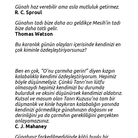
Günah haz verebilir ama asla mutluluk getirmez.
R. C. Sproul
Günahın tadı bize daha acı geldikçe Mesih’in tadı
bize daha tatlı gelir.
Thomas Watson
Bu karanlık günün olayları içerisinde kendinizi en
çok kiminle özdeşleştiriyorsunuz?
Ben en çok, “O’nu çarmıha gerin!” diyen kızgın
kalabalıkla kendimi özdeşleştiriyorum. Hepimiz
böyle düşünmeliyiz. Çünkü Tanrı’nın lütfu
olmasaydı hepimiz kendimizi bu durumda
bulurduk ve aksini düşünürsek kendimizi aldatırız.
Kutsal ve masum olan Tanrı Kuzusu’na tam bir
düşmanlık ve kinle haykıran kalabalığın yanında
kendinizi görmedikçe günahınızın doğasını ve
derinliğini ya da çarmıhın gerekliliğini gerçekten
anlayamazsınız.
C. J. Mahaney
Günahınız farkedilmediğinde kötü huylu bir