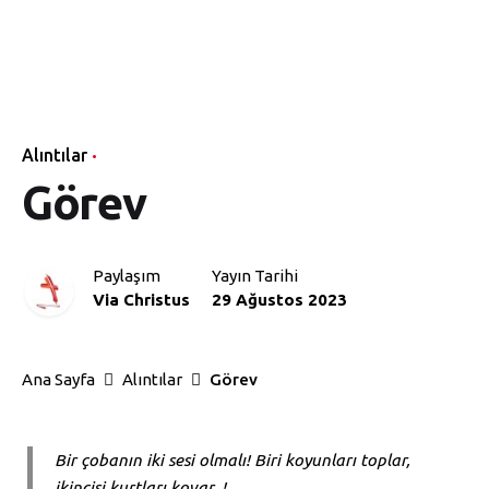
Skip
Via
to
Ana
Temel
Öğretişler
Vaazlar
Sayfa
Bilgiler
content
Christus
Alıntılar
Görev
Paylaşım
Yayın Tarihi
Via Christus
29 Ağustos 2023
Ana Sayfa
Alıntılar
Görev
Bir çobanın iki sesi olmalı! Biri koyunları toplar,
ikincisi kurtları kovar..!