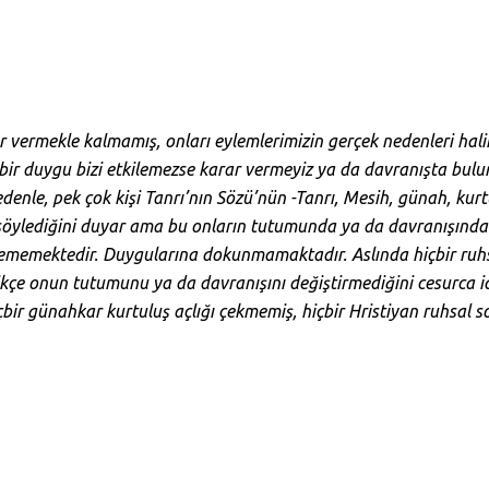
r vermekle kalmamış, onları eylemlerimizin gerçek nedenleri haline
bir duygu bizi etkilemezse karar vermeyiz ya da davranışta bul
 nedenle, pek çok kişi Tanrı’nın Sözü’nün -Tanrı, Mesih, günah, ku
r söylediğini duyar ama bu onların tutumunda ya da davranışında
kilememektedir. Duygularına dokunmamaktadır. Aslında hiçbir ruh
kçe onun tutumunu ya da davranışını değiştirmediğini cesurca i
çbir günahkar kurtuluş açlığı çekmemiş, hiçbir Hristiyan ruhsal