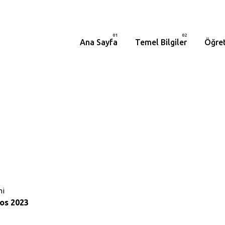
Ana Sayfa
Temel Bilgiler
Öğret
hi
os 2023