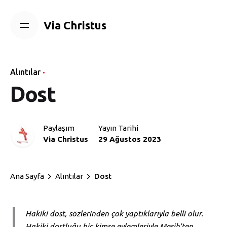
Skip
to
Via Christus
content
Alıntılar
Dost
Paylaşım
Yayın Tarihi
Via Christus
29 Ağustos 2023
Ana Sayfa
Alıntılar
Dost
Hakiki dost, sözlerinden çok yaptıklarıyla belli olur.
Hakiki dostluğu hiç kimse eylemleriyle Mesih’ten