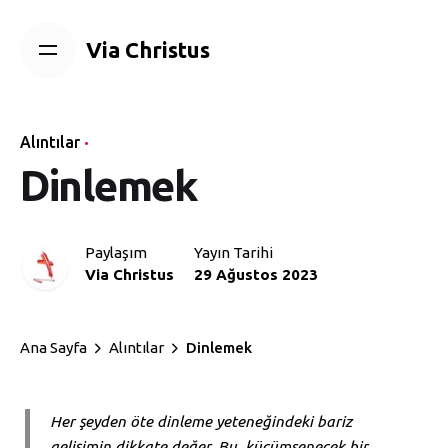
Skip
to
Via Christus
content
Alıntılar
Dinlemek
Paylaşım
Yayın Tarihi
Via Christus
29 Ağustos 2023
Ana Sayfa
Alıntılar
Dinlemek
Her şeyden öte dinleme yeteneğindeki bariz
gelişimin dikkate değer. Bu, küçümsenecek bir