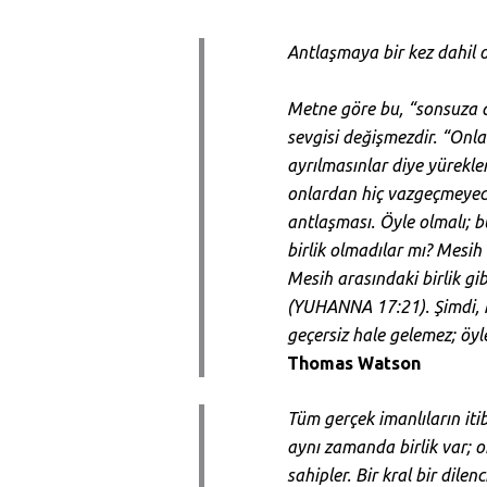
Antlaşmaya bir kez dahil 
Metne göre bu, “sonsuza de
sevgisi değişmezdir. “Onl
ayrılmasınlar diye yürekle
onlardan hiç vazgeçmeyece
antlaşması. Öyle olmalı; b
birlik olmadılar mı? Mesih
Mesih arasındaki birlik gi
(YUHANNA 17:21). Şimdi, M
geçersiz hale gelemez; öyle 
Thomas Watson
Tüm gerçek imanlıların iti
aynı zamanda birlik var; o
sahipler. Bir kral bir dilen