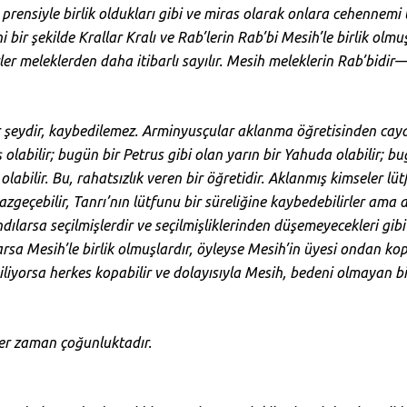
 prensiyle birlik oldukları gibi ve miras olarak onlara cehennem
 bir şekilde Krallar Kralı ve Rab’lerin Rab’bi Mesih’le birlik olmuş
zler meleklerden daha itibarlı sayılır. Mesih meleklerin Rab’bidir
ir şeydir, kaybedilemez. Arminyusçular aklanma öğretisinden cay
labilir; bugün bir Petrus gibi olan yarın bir Yahuda olabilir; bu
olabilir. Bu, rahatsızlık veren bir öğretidir. Aklanmış kimseler lüt
vazgeçebilir, Tanrı’nın lütfunu bir süreliğine kaybedebilirler ama
ılarsa seçilmişlerdir ve seçilmişliklerinden düşemeyecekleri gi
rsa Mesih’le birlik olmuşlardır, öyleyse Mesih’in üyesi ondan ko
liyorsa herkes kopabilir ve dolayısıyla Mesih, bedeni olmayan bi
her zaman çoğunluktadır.