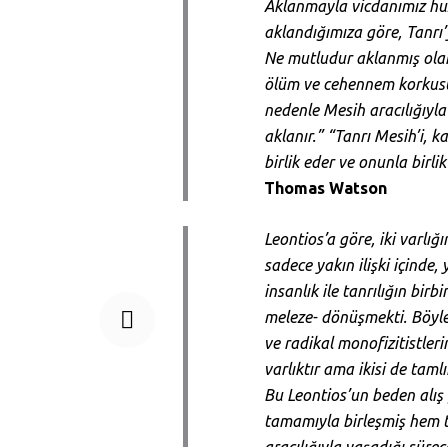
Aklanmayla vicdanımız huz
aklandığımıza göre, Tanrı’
Ne mutludur aklanmış olan
ölüm ve cehennem korkusun
nedenle Mesih aracılığıyla
aklanır.” “Tanrı Mesih’i, 
birlik eder ve onunla birl
Thomas Watson
Leontios’a göre, iki varlığı
sadece yakın ilişki içinde
insanlık ile tanrılığın birbi
meleze- dönüşmekti. Böylece
ve radikal monofizitistlerin
varlıktır ama ikisi de tamlı
Bu Leontios’un beden alış 
tamamıyla birleşmiş hem tah
aracılığıyla yaşadığı sürec