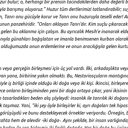
ur bulur; o, herhangi bir prensin tacındakilerden daha değerli b
yla barışmış oluyoruz.” Huzur tüm dertlerimizi tatlandırabilir; s
, Tanrı onu gücüyle korur ve Tanrı onu huzuruyla teselli eder! 
un panzehiridir. “Onları aklayan Tanrı’dır. Kim suçlu çıkaraca
 gelen bu aklanma için çalışın. Bu ayrıcalık Mesih’e inanarak elde
kanıyla günahları bağışlatan ve imanla benimsenen kurban olarak
ik olduğumuzda onun erdemlerine ve onun aracılığıyla gelen kurtu
n veya gerçeğin birleşmesi için üç yol vardı. İlki, arkadaşlıkta vey
, yan yana, birbirine yakın olmaktı. Bu, Nestoriosçuların mantığı
riyle iş birliği içinde olduğu iki doğa veya iki kişi. İkincisi, birleşe
 onların birleşiminden yeni bir doğa ortaya çıkar, yani ikisinin 
 tasarladıkları beden alış şöyleydi: insanlık ile tanrılık iki doğanı
k taşımaz. Yani, “iki şey öyle birleşirler ki, ayrı doğaları tek hip
görüşüydü ve bunu destekleyecek örnekler veriyordu. Örneğin, bi
ta hem de alevdir -iki doğa-. Aynı şekilde, bir insan varlığında, 
e beden ile can birleşmiş iki farklı doğadır. Her bir doğa bu üçü