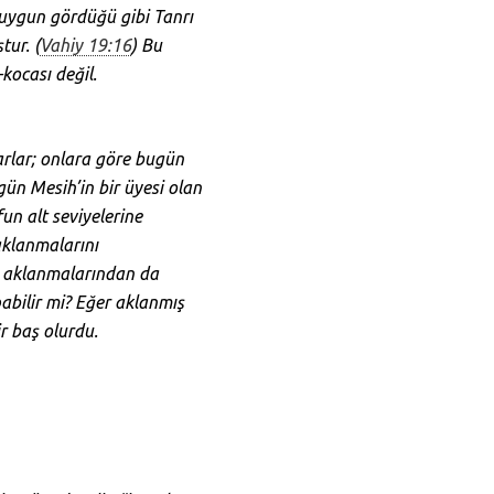
i uygun gördüğü gibi Tanrı
tur. (
Vahiy 19:16
) Bu
—kocası değil.
arlar; onlara göre bugün
gün Mesih’in bir üyesi olan
fun alt seviyelerine
 aklanmalarını
bi aklanmalarından da
pabilir mi? Eğer aklanmış
r baş olurdu.