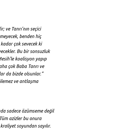
; ve Tanrı’nın seçici
eçmeyecek, benden hiç
 kadar çok sevecek ki
ecekler. Bu bir sonsuzluk
Mesih’le koalisyon yapıp
, daha çok Baba Tanrı ve
ar da bizde olsunlar.”
dilemez ve antlaşma
Burada sadece özümseme değil
 Tüm azizler bu onura
e kraliyet soyundan sayılır.