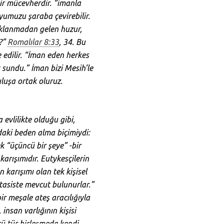
ir mücevherdir. “imanla
uyumuzu şaraba çevirebilir.
Aklanmadan gelen huzur,
k?”
Romalılar 8:33
, 34. Bu
 edilir. “İman eden herkes
 sundu.” İman bizi Mesih’le
luşa ortak oluruz.
a evlilikte olduğu gibi,
ndaki beden alma biçimiydi:
rek “üçüncü bir şeye” -bir
karışımıdır. Eutykesçilerin
n karışımı olan tek kişisel
ostasiste mevcut bulunurlar.”
r meşale ateş aracılığıyla
insan varlığının kişisi
ncü tür birleşmede kendi