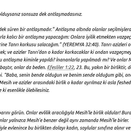
olduysanız sonsuza dek antlaşmadasınız.
k süren bir antlaşmadır.” Antlaşma altında olanlar seçilmişlerdir
arla kalıcı bir antlaşma yapacağım: Onlara iyilik etmekten vazg
rine Tanrı korkusu salacağım.” (YEREMYA 32:40). Tanrı azizleri o
k; ve azizler Tanrı’dan o kadar korkacaklar ki ondan vazgeçmey
u antlaşma kiminle yapıldı? İnananlarla yapılmadı mı? Ve onlar 
 baştır, onlar da beden.
Efesliler 1:22
, 23. Bu, yakın bir birliktir
bi. “Baba, senin bende olduğun ve benim sende olduğum gibi, onl
esih ve azizler arasındaki birlik o kadar ayrılmaz ki asla feshe
ki esenlikle ölebilesiniz.
barını görün. Onlar evlilik aracılığıyla Mesih’le birlik oldular! 
nlar yalnızca Mesih’e benzer değil aynı zamanda Mesih’le birler.
ciyle evlenince bu birlikten dolayı kadın, soylular sınıfına alınır v