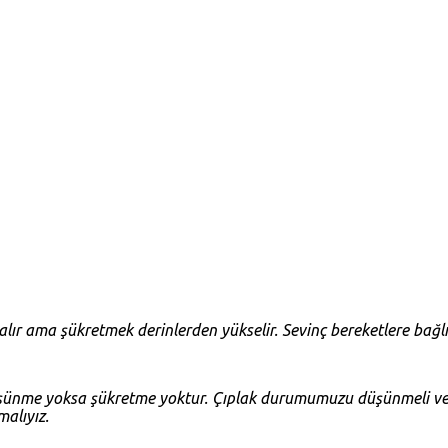
lır ama şükretmek derinlerden yükselir. Sevinç bereketlere bağlı
Düşünme yoksa şükretme yoktur. Çıplak durumumuzu düşünmeli v
alıyız.