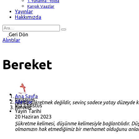
1. Yuhanna : Yolda
Karışık Vaazlar
Yayınlar
Hakkımızda
Search
for
Geri Dön
Alıntılar
Bereket
Ana Sayfa
Paylaşım
Alıntılar
Sevinç şükretmek değildir, sevinç sadece yatay düzeyde ka
Via Christus
Bereket
Yayın Tarihi
20 Haziran 2023
Şükretme kelimesi, düşünme kelimesiyle bağlantılıdır. 
olmamızın hak etmediğimiz bir merhamet olduğunu anlam