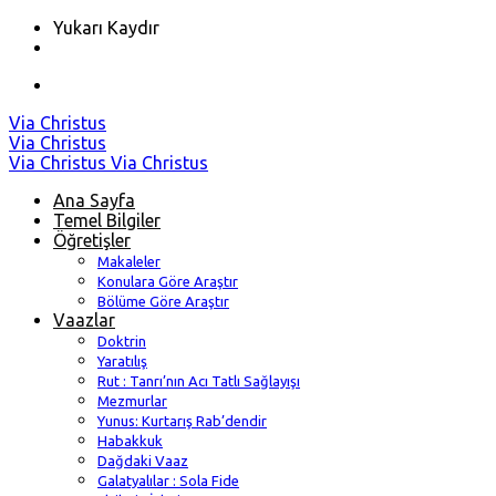
Yukarı Kaydır
Skip
Via Christus
to
Via Christus
content
Via Christus
Via Christus
Ana Sayfa
Temel Bilgiler
Öğretişler
Makaleler
Konulara Göre Araştır
Bölüme Göre Araştır
Vaazlar
Doktrin
Yaratılış
Rut : Tanrı’nın Acı Tatlı Sağlayışı
Mezmurlar
Yunus: Kurtarış Rab’dendir
Habakkuk
Dağdaki Vaaz
Galatyalılar : Sola Fide