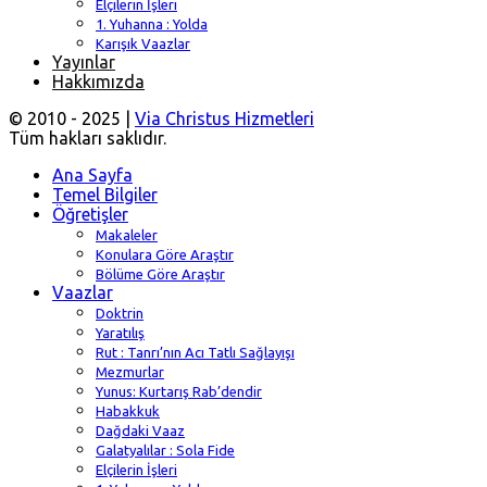
Elçilerin İşleri
1. Yuhanna : Yolda
Karışık Vaazlar
Yayınlar
Hakkımızda
© 2010 - 2025 |
Via Christus Hizmetleri
Tüm hakları saklıdır.
Ana Sayfa
Temel Bilgiler
Öğretişler
Makaleler
Konulara Göre Araştır
Bölüme Göre Araştır
Vaazlar
Doktrin
Yaratılış
Rut : Tanrı’nın Acı Tatlı Sağlayışı
Mezmurlar
Yunus: Kurtarış Rab’dendir
Habakkuk
Dağdaki Vaaz
Galatyalılar : Sola Fide
Elçilerin İşleri