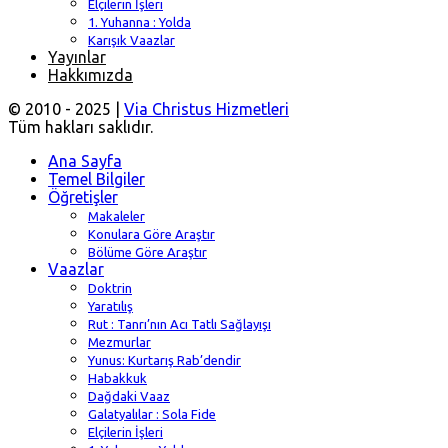
Elçilerin İşleri
1. Yuhanna : Yolda
Karışık Vaazlar
Yayınlar
Hakkımızda
© 2010 - 2025 |
Via Christus Hizmetleri
Tüm hakları saklıdır.
Ana Sayfa
Temel Bilgiler
Öğretişler
Makaleler
Konulara Göre Araştır
Bölüme Göre Araştır
Vaazlar
Doktrin
Yaratılış
Rut : Tanrı’nın Acı Tatlı Sağlayışı
Mezmurlar
Yunus: Kurtarış Rab’dendir
Habakkuk
Dağdaki Vaaz
Galatyalılar : Sola Fide
Elçilerin İşleri