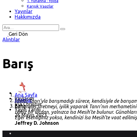
1. Yuhanna : Yolda
Karışık Vaazlar
Yayınlar
Hakkımızda
Search
for
Geri Dön
Alıntılar
Barış
Ana Sayfa
Paylaşım
Alıntılar
İnsan, Tanrı’yla barışmadığı sürece, kendisiyle de barışam
Via Christus
Barış
bahaneler üretmeyi, iyilik yaparak Tanrı’nın merhametini
Yayın Tarihi
temiz bir vicdan, yalnızca İsa Mesih’te bulunur. Günahla
26 Mayıs 2023
Eğer esenliğiniz yoksa, kendinizi İsa Mesih’te vaat edilm
Jeffrey D. Johnson