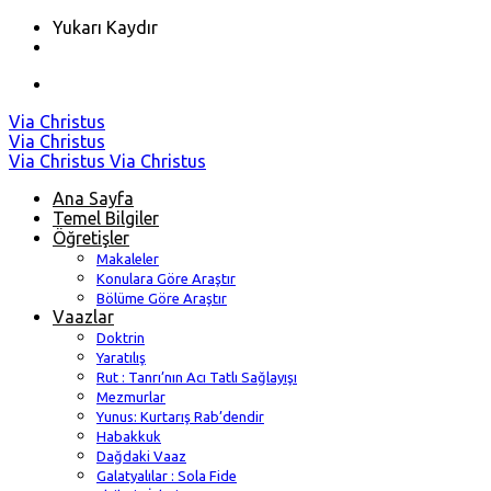
Yukarı Kaydır
Skip
Via Christus
to
Via Christus
content
Via Christus
Via Christus
Ana Sayfa
Temel Bilgiler
Öğretişler
Makaleler
Konulara Göre Araştır
Bölüme Göre Araştır
Vaazlar
Doktrin
Yaratılış
Rut : Tanrı’nın Acı Tatlı Sağlayışı
Mezmurlar
Yunus: Kurtarış Rab’dendir
Habakkuk
Dağdaki Vaaz
Galatyalılar : Sola Fide