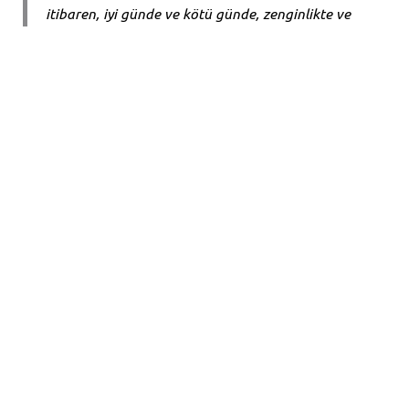
itibaren, iyi günde ve kötü günde, zenginlikte ve
yoksullukta, hastalıkta ve sağlıkta, ölüm onları
ayırana dek birbirlerini seveceklerine ve
birbirlerine değer vereceklerine’ söz verirler. Eğer
insanlar insanlara bu şekilde güvenebiliyorsa
Tanrı’nın Oğlu’na güvenemez miyiz? Kendini ilahi
Mesih’e adamak en iyi ve en asil insana kendini
adamaktan daha mantıklıdır. O, güvenimize asla
ihanet etmez veya onu kötüye kullanmaz.
John R. W. Stott