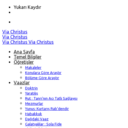
Yukarı Kaydır
Skip
Via Christus
to
Via Christus
content
Via Christus
Via Christus
Ana Sayfa
Temel Bilgiler
Öğretişler
Makaleler
Konulara Göre Araştır
Bölüme Göre Araştır
Vaazlar
Doktrin
Yaratılış
Rut : Tanrı’nın Acı Tatlı Sağlayışı
Mezmurlar
Yunus: Kurtarış Rab’dendir
Habakkuk
Dağdaki Vaaz
Galatyalılar : Sola Fide