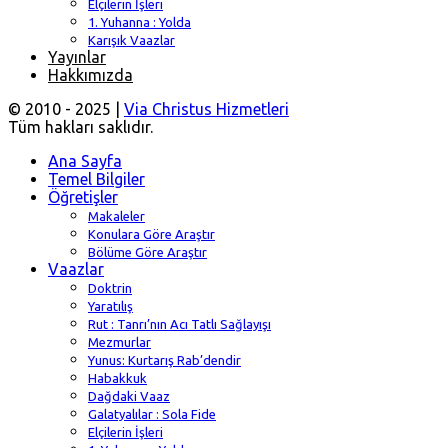
Elçilerin İşleri
1. Yuhanna : Yolda
Karışık Vaazlar
Yayınlar
Hakkımızda
© 2010 - 2025 |
Via Christus Hizmetleri
Tüm hakları saklıdır.
Ana Sayfa
Temel Bilgiler
Öğretişler
Makaleler
Konulara Göre Araştır
Bölüme Göre Araştır
Vaazlar
Doktrin
Yaratılış
Rut : Tanrı’nın Acı Tatlı Sağlayışı
Mezmurlar
Yunus: Kurtarış Rab’dendir
Habakkuk
Dağdaki Vaaz
Galatyalılar : Sola Fide
Elçilerin İşleri