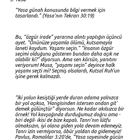
“Yasa günah konusunda bilgi vermek için
tasarlandı.” (
Yasa’nın Tekrarı 30:19
)
Bu, “özgür irade” yararına alıntı yaptığın üçüncü
ayet. “Önünüze yaşamla ölümü, kutsamayla
laneti koydum. Yaşamı seçin.” “İnsanın özgür
seçimi olduğunu gösteren bundan daha açık ne
olabilir ki?” diyorsun. Ama sen körsün, yanıtını
veriyorum! Musa, “yaşamı seçin” deyince halk
yaşamı seçti mi? Seçmiş olsalardı, Kutsal Ruh’un
işine gerek kalmazdı.
“İki yolun kesiştiği yerde duran adama yalnızca
bir yol açıksa, ‘Hangisinden istersen ondan git’
demek gülünçtür” diyorsun. Ne kadar akılsızca bir
örnek! Yol kavşağında durduğumuz doğru ama -
biri değil- ikisi de bize kapalı. Tanrı’nın lütfu
olmaksızın, iyi olana giden yola devam edemeyiz.
Tanrı izin vermiyorsa, öbür yoldan da gidemeyiz!
Pavlus,
Romalılar 3:20
’de, “Yasa sayesinde gücün