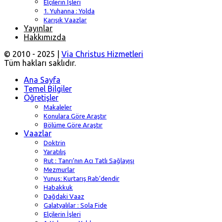
Elçilerin İşleri
1. Yuhanna : Yolda
Karışık Vaazlar
Yayınlar
Hakkımızda
© 2010 - 2025 |
Via Christus Hizmetleri
Tüm hakları saklıdır.
Ana Sayfa
Temel Bilgiler
Öğretişler
Makaleler
Konulara Göre Araştır
Bölüme Göre Araştır
Vaazlar
Doktrin
Yaratılış
Rut : Tanrı’nın Acı Tatlı Sağlayışı
Mezmurlar
Yunus: Kurtarış Rab’dendir
Habakkuk
Dağdaki Vaaz
Galatyalılar : Sola Fide
Elçilerin İşleri