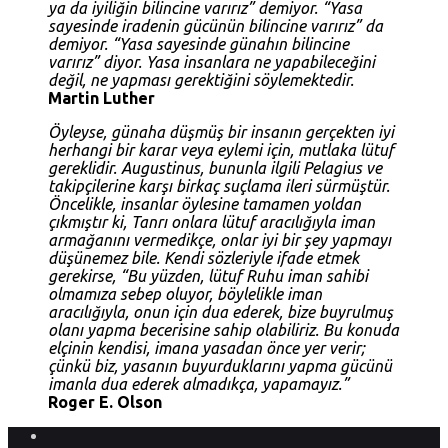
ya da iyiliğin bilincine varırız” demiyor. “Yasa
sayesinde iradenin gücünün bilincine varırız” da
demiyor. “Yasa sayesinde günahın bilincine
varırız” diyor. Yasa insanlara ne yapabileceğini
değil, ne yapması gerektiğini söylemektedir.
Martin Luther
Öyleyse, günaha düşmüş bir insanın gerçekten iyi
herhangi bir karar veya eylemi için, mutlaka lütuf
gereklidir. Augustinus, bununla ilgili Pelagius ve
takipçilerine karşı birkaç suçlama ileri sürmüştür.
Öncelikle, insanlar öylesine tamamen yoldan
çıkmıştır ki, Tanrı onlara lütuf aracılığıyla iman
armağanını vermedikçe, onlar iyi bir şey yapmayı
düşünemez bile. Kendi sözleriyle ifade etmek
gerekirse, “Bu yüzden, lütuf Ruhu iman sahibi
olmamıza sebep oluyor, böylelikle iman
aracılığıyla, onun için dua ederek, bize buyrulmuş
olanı yapma becerisine sahip olabiliriz. Bu konuda
elçinin kendisi, imana yasadan önce yer verir;
çünkü biz, yasanın buyurduklarını yapma gücünü
imanla dua ederek almadıkça, yapamayız.”
Roger E. Olson