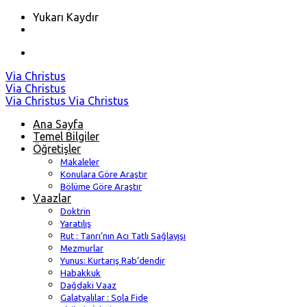
Yukarı Kaydır
Skip
Via Christus
to
Via Christus
content
Via Christus
Via Christus
Ana Sayfa
Temel Bilgiler
Öğretişler
Makaleler
Konulara Göre Araştır
Bölüme Göre Araştır
Vaazlar
Doktrin
Yaratılış
Rut : Tanrı’nın Acı Tatlı Sağlayışı
Mezmurlar
Yunus: Kurtarış Rab’dendir
Habakkuk
Dağdaki Vaaz
Galatyalılar : Sola Fide