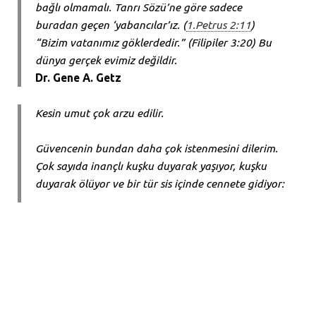
bağlı olmamalı. Tanrı Sözü’ne göre sadece
buradan geçen ‘yabancılar’ız. (
1.Petrus 2:11
)
“Bizim vatanımız göklerdedir.” (Filipiler 3:20) Bu
dünya gerçek evimiz değildir.
Dr. Gene A. Getz
Kesin umut çok arzu edilir.
Güvencenin bundan daha çok istenmesini dilerim.
Çok sayıda inançlı kuşku duyarak yaşıyor, kuşku
duyarak ölüyor ve bir tür sis içinde cennete gidiyor:
Kesinlik arzu edilmelidir, çünkü canımıza anında
rahatlık ve esenlik verir. Bu yaşamda aile ilişkileri,
para ya da iş gibi konularda belirsizlik zihinsel ve
bedensel sağlığımızı mahvedebilir. Ruhsal
konularda belirsizlik canımızın sağlığını
mahvedebilir. Güvence, sevilen birileri öldüğünde