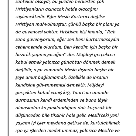
sahtekâr olsaydı, bu yüzden herkesten çok
Hristiyanların acınacak halde olacağını
söylemektedir. Eğer Mesih Kurtarıcı değilse
Hristiyan mahvolmuştur, çünkü başka bir planı ya
da güvencesi yoktur. Hristiyan kişi imanla, ‘‘Rab
sana güveniyorum, eğer sen beni kurtarmasaydın
cehennemde olurdum. Ben kendim için başka bir
hazırlık yapmayacağım’’ der. Müjdeyi gerçekten
kabul etmek yalnızca günahtan dönmek demek
değildir, aynı zamanda Mesih dışında başka bir
şeye umut bağlamamak, özellikle de insanın
kendisine güvenmemesi demektir. Müjdeyi
gerçekten kabul etmiş kişi, Tanrı’nın önünde
durmasının kendi erdeminden ve buna lâyık
olmasından kaynaklandığına dair küçücük bir
düşünceden bile tiksinir hale gelir. Mesih’teki yeni
yaşamı iyi işler meydana getirse de, kurtulabilmek
için iyi işlerden medet ummaz, yalnızca Mesih’e ve