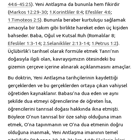
44:6-45:25
). Yeni Antlaşma da bununla hem fikirdir
(
Markos 12:29-30
;
1.Korintliler 8:4
;
Efesliler 4:6
;
1.Timoteos 2:5
). Bununla beraber kurtuluşu sağlamak
amacıyla bir takım gibi birlikte hareket eden üç kişiden
bahseder. Baba, Oğul ve Kutsal Ruh (Romalılar 8;
Efesliler 1:3-14
;
2.Selanikliler 2:13-14
;
1.Petrus 1:2
).
Üçlübirlik’i tarihsel olarak formüle etmek Tanrı’nın
doğasıyla ilgili olan, kavrayışımızın ötesindeki bu
gizemin çerçeve içerine alınarak açıklanmasını amaçlar.
Bu doktrin, Yeni Antlaşma tarihçilerinin kaydettiği
gerçeklerden ve bu gerçeklerden ortaya çıkan vahiysel
öğretiden kaynaklanır. Babası’na dua eden ve aynı
şekilde dua etmeyi öğrencilerine de öğreten İsa,
öğrencilerini tanrısal doğası hakkında ikna etmişti.
Böylece O’nun tanrısal bir öze sahip olduğuna iman
etmek, O’na tapınmanın ve O’na dua etmenin doğru
olduğuna inanmak, Yeni Antlaşma imanının temel