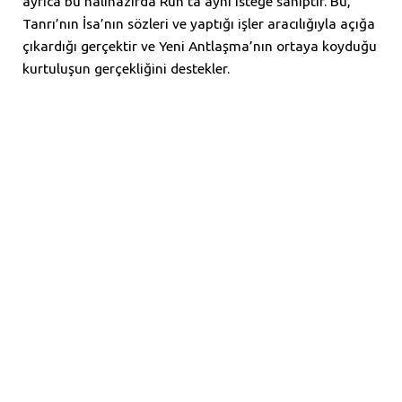
ayrıca bu halihazırda Ruh’ta aynı isteğe sahiptir. Bu,
Tanrı’nın İsa’nın sözleri ve yaptığı işler aracılığıyla açığa
çıkardığı gerçektir ve Yeni Antlaşma’nın ortaya koyduğu
kurtuluşun gerçekliğini destekler.
Üçlübirlik doktrininin bizim için pratik önemi, bize karşı
yaptıkları lütufkar hizmette Üçlübirlik’in her kişisine eşit
derecede dikkat ve yücelik vermemiz gerektiğidir.
Üçlübirlik’in sunduğu hizmet, Müjde’nin temel
konusudur. Nitekim İsa’nın Nikodim’le sohbetinde
gördüğümüz gibi, üç Kişi’nin Tanrı’nın lütuf planındaki
farklı rollerini dikkate almadan müjdeden söz edemeyiz
(
Yuhanna 3:1-21
; özellikle ayet 3, 5-8, 13-15). Hristiyan
inancıyla ilgili Üçlübirlik’i reddeden her türlü öğreti
Kutsal Kitap standartlarına göre yetersiz kalır ve
kesinlikle temelinde yanlıştır. Bu tür öğretilere
yaklaşmak Hristiyanların yaşamlarını doğal olarak
yoldan çıkarmaya meyillidir.