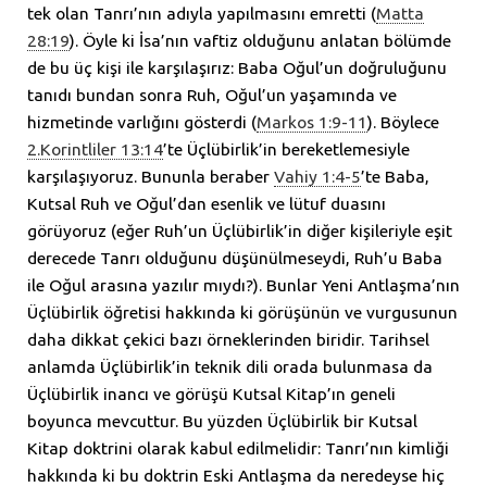
tek olan Tanrı’nın adıyla yapılmasını emretti (
Matta
28:19
). Öyle ki İsa’nın vaftiz olduğunu anlatan bölümde
de bu üç kişi ile karşılaşırız: Baba Oğul’un doğruluğunu
tanıdı bundan sonra Ruh, Oğul’un yaşamında ve
hizmetinde varlığını gösterdi (
Markos 1:9-11
). Böylece
2.Korintliler 13:14
’te Üçlübirlik’in bereketlemesiyle
karşılaşıyoruz. Bununla beraber
Vahiy 1:4-5
’te Baba,
Kutsal Ruh ve Oğul’dan esenlik ve lütuf duasını
görüyoruz (eğer Ruh’un Üçlübirlik’in diğer kişileriyle eşit
derecede Tanrı olduğunu düşünülmeseydi, Ruh’u Baba
ile Oğul arasına yazılır mıydı?). Bunlar Yeni Antlaşma’nın
Üçlübirlik öğretisi hakkında ki görüşünün ve vurgusunun
daha dikkat çekici bazı örneklerinden biridir. Tarihsel
anlamda Üçlübirlik’in teknik dili orada bulunmasa da
Üçlübirlik inancı ve görüşü Kutsal Kitap’ın geneli
boyunca mevcuttur. Bu yüzden Üçlübirlik bir Kutsal
Kitap doktrini olarak kabul edilmelidir: Tanrı’nın kimliği
hakkında ki bu doktrin Eski Antlaşma da neredeyse hiç