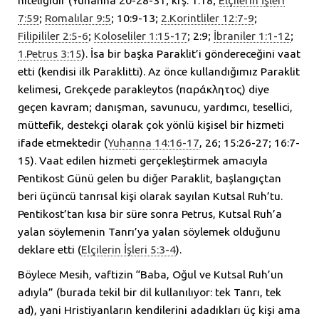
niteliğidir (Yuhanna 20-28-31; krş. 1:18;
Elçilerin İşleri
7:59
;
Romalılar 9:5
; 10:9-13;
2.Korintliler 12:7-9
;
Filipililer 2:5-6
;
Koloseliler 1:15-17
; 2:9;
İbraniler 1:1-12
;
1.Petrus 3:15
). İsa bir başka Paraklit’i göndereceğini vaat
etti (kendisi ilk Paraklitti). Az önce kullandığımız Paraklit
kelimesi, Grekçede parakleytos (παράκλητος) diye
geçen kavram; danışman, savunucu, yardımcı, tesellici,
müttefik, destekçi olarak çok yönlü kişisel bir hizmeti
ifade etmektedir (
Yuhanna 14:16-17
, 26; 15:26-27; 16:7-
15). Vaat edilen hizmeti gerçekleştirmek amacıyla
Pentikost Günü gelen bu diğer Paraklit, başlangıçtan
beri üçüncü tanrısal kişi olarak sayılan Kutsal Ruh’tu.
Pentikost’tan kısa bir süre sonra Petrus, Kutsal Ruh’a
yalan söylemenin Tanrı’ya yalan söylemek olduğunu
deklare etti (
Elçilerin İşleri 5:3-4
).
Böylece Mesih, vaftizin “Baba, Oğul ve Kutsal Ruh’un
adıyla” (burada tekil bir dil kullanılıyor: tek Tanrı, tek
ad), yani Hristiyanların kendilerini adadıkları üç kişi ama