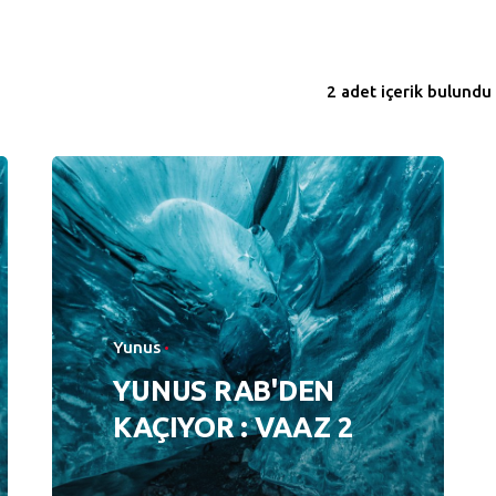
2 adet içerik bulundu
Yunus
YUNUS RAB'DEN
KAÇIYOR : VAAZ 2