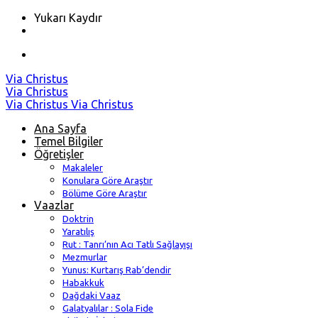
Yukarı Kaydır
Skip
Via Christus
to
Via Christus
content
Via Christus
Via Christus
Ana Sayfa
Temel Bilgiler
Öğretişler
Makaleler
Konulara Göre Araştır
Bölüme Göre Araştır
Vaazlar
Doktrin
Yaratılış
Rut : Tanrı’nın Acı Tatlı Sağlayışı
Mezmurlar
Yunus: Kurtarış Rab’dendir
Habakkuk
Dağdaki Vaaz
Galatyalılar : Sola Fide