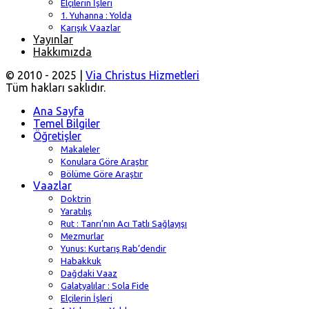
Elçilerin İşleri
1. Yuhanna : Yolda
Karışık Vaazlar
Yayınlar
Hakkımızda
© 2010 - 2025 |
Via Christus Hizmetleri
Tüm hakları saklıdır.
Ana Sayfa
Temel Bilgiler
Öğretişler
Makaleler
Konulara Göre Araştır
Bölüme Göre Araştır
Vaazlar
Doktrin
Yaratılış
Rut : Tanrı’nın Acı Tatlı Sağlayışı
Mezmurlar
Yunus: Kurtarış Rab’dendir
Habakkuk
Dağdaki Vaaz
Galatyalılar : Sola Fide
Elçilerin İşleri