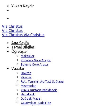
Yukarı Kaydır
Skip
Via Christus
to
Via Christus
content
Via Christus
Via Christus
Ana Sayfa
Temel Bilgiler
Öğretişler
Makaleler
Konulara Göre Araştır
Bölüme Göre Araştır
Vaazlar
Doktrin
Yaratılış
Rut : Tanrı’nın Acı Tatlı Sağlayışı
Mezmurlar
Yunus: Kurtarış Rab’dendir
Habakkuk
Dağdaki Vaaz
Galatyalılar : Sola Fide