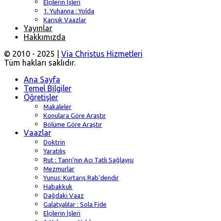
Elçilerin İşleri
1. Yuhanna : Yolda
Karışık Vaazlar
Yayınlar
Hakkımızda
© 2010 - 2025 |
Via Christus Hizmetleri
Tüm hakları saklıdır.
Ana Sayfa
Temel Bilgiler
Öğretişler
Makaleler
Konulara Göre Araştır
Bölüme Göre Araştır
Vaazlar
Doktrin
Yaratılış
Rut : Tanrı’nın Acı Tatlı Sağlayışı
Mezmurlar
Yunus: Kurtarış Rab’dendir
Habakkuk
Dağdaki Vaaz
Galatyalılar : Sola Fide
Elçilerin İşleri