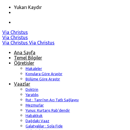
Yukarı Kaydır
Skip
Via Christus
to
Via Christus
content
Via Christus
Via Christus
Ana Sayfa
Temel Bilgiler
Öğretişler
Makaleler
Konulara Göre Araştır
Bölüme Göre Araştır
Vaazlar
Doktrin
Yaratılış
Rut : Tanrı’nın Acı Tatlı Sağlayışı
Mezmurlar
Yunus: Kurtarış Rab’dendir
Habakkuk
Dağdaki Vaaz
Galatyalılar : Sola Fide