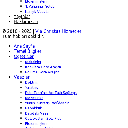
Elçilerin İşleri
1. Yuhanna : Yolda
Karışık Vaazlar
Yayınlar
Hakkımızda
© 2010 - 2025 |
Via Christus Hizmetleri
Tüm hakları saklıdır.
Ana Sayfa
Temel Bilgiler
Öğretişler
Makaleler
Konulara Göre Araştır
Bölüme Göre Araştır
Vaazlar
Doktrin
Yaratılış
Rut : Tanrı’nın Acı Tatlı Sağlayışı
Mezmurlar
Yunus: Kurtarış Rab’dendir
Habakkuk
Dağdaki Vaaz
Galatyalılar : Sola Fide
Elçilerin İşleri