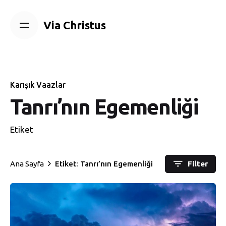
Skip
to
Via Christus
content
Karışık Vaazlar
Tanrı’nın Egemenliği
Etiket
Ana Sayfa
Etiket: Tanrı’nın Egemenliği
Filter