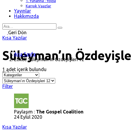
1. Yuhanna : Yolda
Karışık Vaazlar
Yayınlar
Hakkımızda
Search
for
Geri Dön
Kısa Yazılar
Süleyman’ın Özdeyişle
Ana Sayfa
Etiket: Süleyman’ın Özdeyişleri 12
1 adet içerik bulundu
Etiket
Filter
Paylaşım :
The Gospel Coalition
24 Eylül 2020
Kısa Yazılar