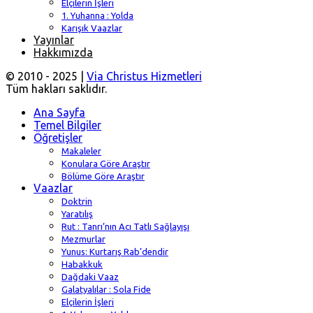
Elçilerin İşleri
1. Yuhanna : Yolda
Karışık Vaazlar
Yayınlar
Hakkımızda
© 2010 - 2025 |
Via Christus Hizmetleri
Tüm hakları saklıdır.
Ana Sayfa
Temel Bilgiler
Öğretişler
Makaleler
Konulara Göre Araştır
Bölüme Göre Araştır
Vaazlar
Doktrin
Yaratılış
Rut : Tanrı’nın Acı Tatlı Sağlayışı
Mezmurlar
Yunus: Kurtarış Rab’dendir
Habakkuk
Dağdaki Vaaz
Galatyalılar : Sola Fide
Elçilerin İşleri