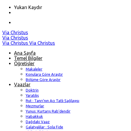
Yukarı Kaydır
Skip
Via Christus
to
Via Christus
content
Via Christus
Via Christus
Ana Sayfa
Temel Bilgiler
Öğretişler
Makaleler
Konulara Göre Araştır
Bölüme Göre Araştır
Vaazlar
Doktrin
Yaratılış
Rut : Tanrı’nın Acı Tatlı Sağlayışı
Mezmurlar
Yunus: Kurtarış Rab’dendir
Habakkuk
Dağdaki Vaaz
Galatyalılar : Sola Fide