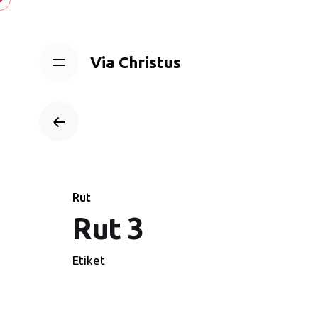
Skip
to
content
Via Christus
Rut
Rut 3
Etiket