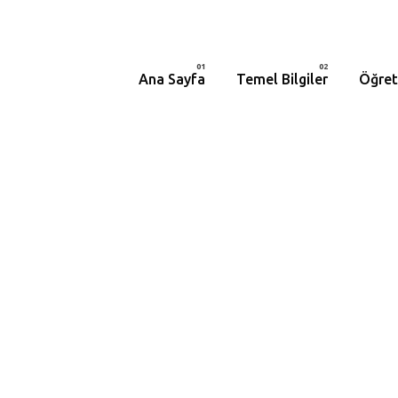
Ana Sayfa
Temel Bilgiler
Öğret