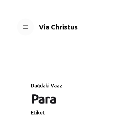
Skip
to
content
Via Christus
Dağdaki Vaaz
Para
Etiket