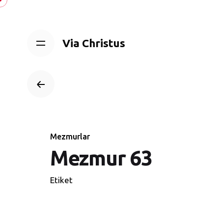
Skip
to
content
Via Christus
Mezmurlar
Mezmur 63
Etiket