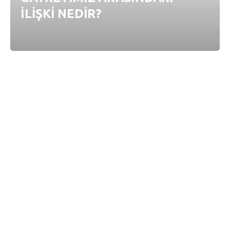
İLİŞKİ NEDİR?
Derin Sorular
KURTULMUŞ OLUP
OLMADIĞIMI NASIL