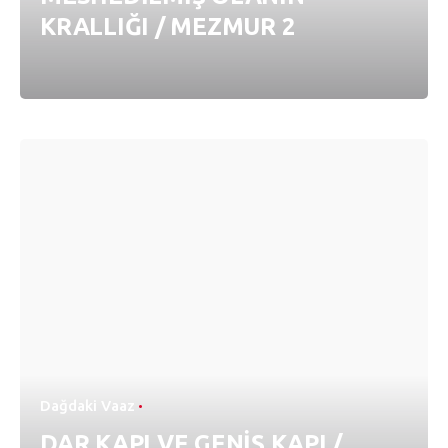
KRALLIĞI / MEZMUR 2
Dağdaki Vaaz
DAR KAPI VE GENİŞ KAPI /