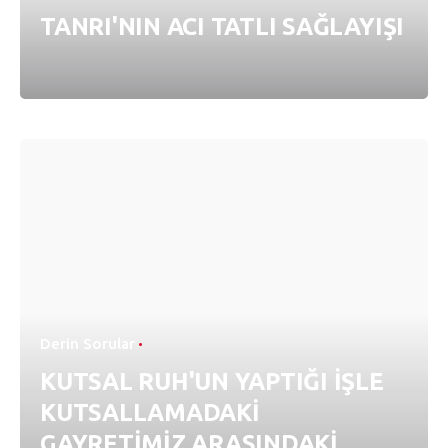
TANRI'NIN ACI TATLI SAĞLAYIŞI
Derin Sorular
KUTSAL RUH'UN YAPTIĞI İŞLE
KUTSALLAMADAKİ
GAYRETİMİZ ARASINDAKİ