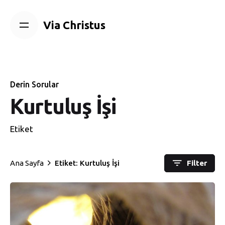
Skip
to
Via Christus
content
Derin Sorular
Kurtuluş İşi
Etiket
Ana Sayfa
Etiket: Kurtuluş İşi
Filter