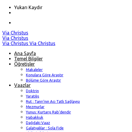
Yukarı Kaydır
Skip
Via Christus
to
Via Christus
content
Via Christus
Via Christus
Ana Sayfa
Temel Bilgiler
Öğretişler
Makaleler
Konulara Göre Araştır
Bölüme Göre Araştır
Vaazlar
Doktrin
Yaratılış
Rut : Tanrı’nın Acı Tatlı Sağlayışı
Mezmurlar
Yunus: Kurtarış Rab’dendir
Habakkuk
Dağdaki Vaaz
Galatyalılar : Sola Fide