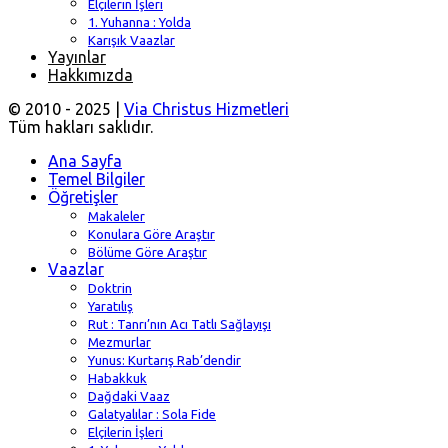
Elçilerin İşleri
1. Yuhanna : Yolda
Karışık Vaazlar
Yayınlar
Hakkımızda
© 2010 - 2025 |
Via Christus Hizmetleri
Tüm hakları saklıdır.
Ana Sayfa
Temel Bilgiler
Öğretişler
Makaleler
Konulara Göre Araştır
Bölüme Göre Araştır
Vaazlar
Doktrin
Yaratılış
Rut : Tanrı’nın Acı Tatlı Sağlayışı
Mezmurlar
Yunus: Kurtarış Rab’dendir
Habakkuk
Dağdaki Vaaz
Galatyalılar : Sola Fide
Elçilerin İşleri