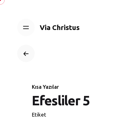
Skip
to
content
Via Christus
Kısa Yazılar
Efesliler 5
Etiket