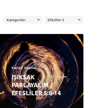
Karışık Vaazlar
IŞIKSAK
PARLAYALIM /
EFESLİLER 5:8-14