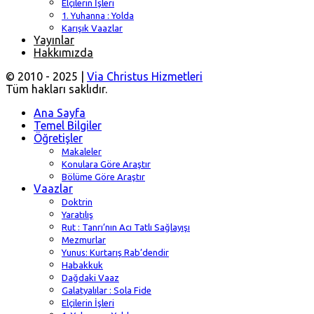
Elçilerin İşleri
1. Yuhanna : Yolda
Karışık Vaazlar
Yayınlar
Hakkımızda
© 2010 - 2025 |
Via Christus Hizmetleri
Tüm hakları saklıdır.
Ana Sayfa
Temel Bilgiler
Öğretişler
Makaleler
Konulara Göre Araştır
Bölüme Göre Araştır
Vaazlar
Doktrin
Yaratılış
Rut : Tanrı’nın Acı Tatlı Sağlayışı
Mezmurlar
Yunus: Kurtarış Rab’dendir
Habakkuk
Dağdaki Vaaz
Galatyalılar : Sola Fide
Elçilerin İşleri