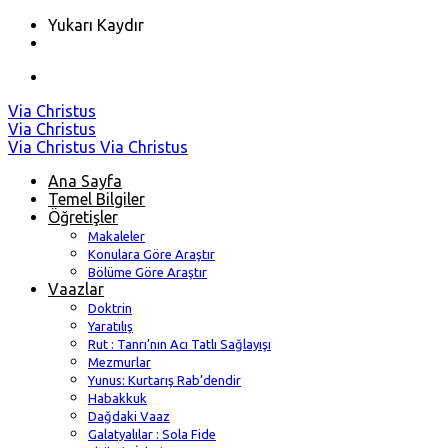
Yukarı Kaydır
Skip
Via Christus
to
Via Christus
content
Via Christus
Via Christus
Ana Sayfa
Temel Bilgiler
Öğretişler
Makaleler
Konulara Göre Araştır
Bölüme Göre Araştır
Vaazlar
Doktrin
Yaratılış
Rut : Tanrı’nın Acı Tatlı Sağlayışı
Mezmurlar
Yunus: Kurtarış Rab’dendir
Habakkuk
Dağdaki Vaaz
Galatyalılar : Sola Fide