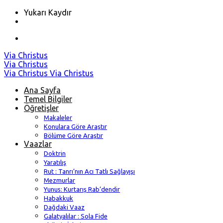
Yukarı Kaydır
Skip
Via Christus
to
Via Christus
content
Via Christus
Via Christus
Ana Sayfa
Temel Bilgiler
Öğretişler
Makaleler
Konulara Göre Araştır
Bölüme Göre Araştır
Vaazlar
Doktrin
Yaratılış
Rut : Tanrı’nın Acı Tatlı Sağlayışı
Mezmurlar
Yunus: Kurtarış Rab’dendir
Habakkuk
Dağdaki Vaaz
Galatyalılar : Sola Fide