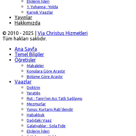
Elçilerin İşleri
1. Yuhanna : Yolda
Karışık Vaazlar
Yayınlar
Hakkımızda
© 2010 - 2025 |
Via Christus Hizmetleri
Tüm hakları saklıdır.
Ana Sayfa
Temel Bilgiler
Öğretişler
Makaleler
Konulara Göre Araştır
Bölüme Göre Araştır
Vaazlar
Doktrin
Yaratılış
Rut : Tanrı’nın Acı Tatlı Sağlayışı
Mezmurlar
Yunus: Kurtarış Rab’dendir
Habakkuk
Dağdaki Vaaz
Galatyalılar : Sola Fide
Elçilerin İşleri