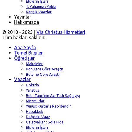
Elçilerin İşleri
1. Yuhanna : Yolda
Karışık Vaazlar
Yayınlar
Hakkımızda
© 2010 - 2025 |
Via Christus Hizmetleri
Tüm hakları saklıdır.
Ana Sayfa
Temel Bilgiler
Öğretişler
Makaleler
Konulara Göre Araştır
Bölüme Göre Araştır
Vaazlar
Doktrin
Yaratılış
Rut : Tanrı’nın Acı Tatlı Sağlayışı
Mezmurlar
Yunus: Kurtarış Rab’dendir
Habakkuk
Dağdaki Vaaz
Galatyalılar : Sola Fide
Elçilerin İşleri