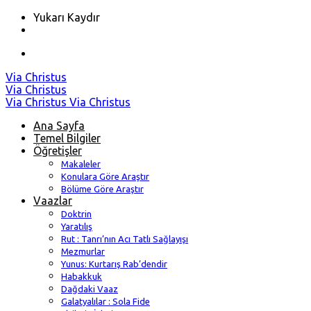
Yukarı Kaydır
Skip
Via Christus
to
Via Christus
content
Via Christus
Via Christus
Ana Sayfa
Temel Bilgiler
Öğretişler
Makaleler
Konulara Göre Araştır
Bölüme Göre Araştır
Vaazlar
Doktrin
Yaratılış
Rut : Tanrı’nın Acı Tatlı Sağlayışı
Mezmurlar
Yunus: Kurtarış Rab’dendir
Habakkuk
Dağdaki Vaaz
Galatyalılar : Sola Fide