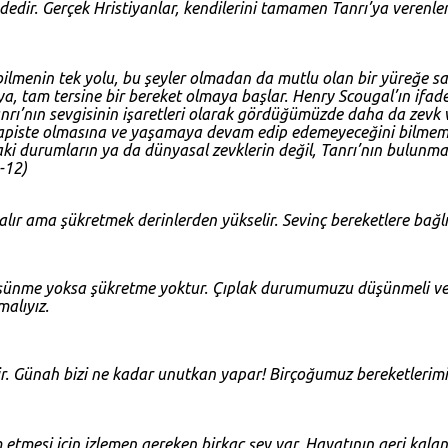
dedir. Gerçek Hristiyanlar, kendilerini tamamen Tanrı’ya verenler, i
menin tek yolu, bu şeyler olmadan da mutlu olan bir yüreğe sah
ya, tam tersine bir bereket olmaya başlar. Henry Scougal’ın ifade
 Tanrı’nın sevgisinin işaretleri olarak gördüğümüzde daha da zevk v
hapiste olmasına ve yaşamaya devam edip edemeyeceğini bilmeme
ki durumların ya da dünyasal zevklerin değil, Tanrı’nın bulunmas
1-12
)
lır ama şükretmek derinlerden yükselir. Sevinç bereketlere bağlı
Düşünme yoksa şükretme yoktur. Çıplak durumumuzu düşünmeli v
alıyız.
dir. Günah bizi ne kadar unutkan yapar! Birçoğumuz bereketlerimiz
tmesi için izlemen gereken birkaç şey var. Hayatının geri kalanın