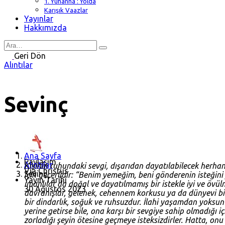
1. Yuhanna : Yolda
Karışık Vaazlar
Yayınlar
Hakkımızda
Search
for
Geri Dön
Alıntılar
Sevinç
Ana Sayfa
Paylaşım
Alıntılar
Kişinin ruhundaki sevgi, dışarıdan dayatılabilecek herhan
Via Christus
Sevinç
için geçerlidir: “Benim yemeğim, beni gönderenin isteğini
Yayın Tarihi
imanlılar da doğal ve dayatılmamış bir istekle iyi ve öv
30 Ağustos 2023
davranışlar, gelenek, cehennem korkusu ya da dünyevi bir 
bir dindarlık, soğuk ve ruhsuzdur. İlahi yaşamdan yoksun o
yerine getirse bile, ona karşı bir sevgiye sahip olmadığı i
zorladığı şeyin ötesine geçmeye isteksizdirler. Hatta, onu