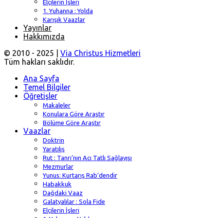
Elçilerin İşleri
1. Yuhanna : Yolda
Karışık Vaazlar
Yayınlar
Hakkımızda
© 2010 - 2025 |
Via Christus Hizmetleri
Tüm hakları saklıdır.
Ana Sayfa
Temel Bilgiler
Öğretişler
Makaleler
Konulara Göre Araştır
Bölüme Göre Araştır
Vaazlar
Doktrin
Yaratılış
Rut : Tanrı’nın Acı Tatlı Sağlayışı
Mezmurlar
Yunus: Kurtarış Rab’dendir
Habakkuk
Dağdaki Vaaz
Galatyalılar : Sola Fide
Elçilerin İşleri