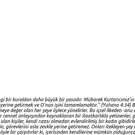
gi bir kuraldan daha büyük bir yasadır. Mübarek Kurtarıcımız’ın k
 yerine getirmek ve O’nun işini tamamlamaktır.” (Yuhana 4:34) Be
ülmeye değer olan her şeye öylece yönelirler. Bu içsel ilkeden -
cennet anlayışından kaynaklanan bir itaatkarlıkla yetinenler, g
lan kişiler, kendi rızası olmadan evlendirilmiş bir kadın gibidirle
çin, görevlerini asla zevkle yerine getiremez. Onları itekleyen şe
 öyle bir çarpıtırlar ki, içerisinden kendilerine mümkün olduğunca