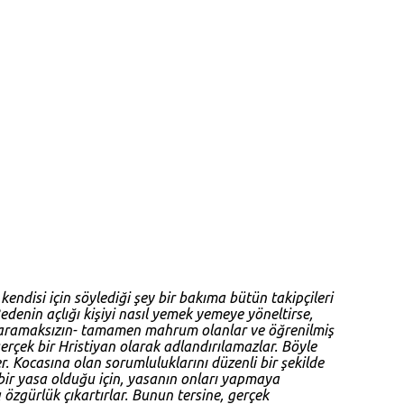
endisi için söylediği şey bir bakıma bütün takipçileri
denin açlığı kişiyi nasıl yemek yemeye yöneltirse,
onu aramaksızın- tamamen mahrum olanlar ve öğrenilmiş
erçek bir Hristiyan olarak adlandırılamazlar. Böyle
r. Kocasına olan sorumluluklarını düzenli bir şekilde
y bir yasa olduğu için, yasanın onları yapmaya
 özgürlük çıkartırlar. Bunun tersine, gerçek