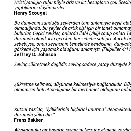
Hristiyanlığın ruhu böyle titiz ve kıt hesapların çok ötesin
yaptıklarını düşünmezler.
Henry Scougal
Bu dünyanın sunduğu şeylerden tam anlamıyla keyif alabil
olmadığında, bu şeyler de artık kişi için bir lanet olmama
bulurlar. Geçici zevkler, onlarda ilahi iyiliği tadıp onları
durumda olmak için gereken her sebebe sahipti. Ancak 
sebebiyse, onun sevincinin temelinde kendisinin, dünyada
görkemi için yaşamak olduğunu anlamıştı. (
Filipililer 4:1
Jeffrey D. Johnson
Sevinç şükretmek değildir, sevinç sadece yatay düzeyde ka
Şükretme kelimesi, düşünme kelimesiyle bağlantılıdır. 
olmamızın hak etmediğimiz bir merhamet olduğunu anlam
Kutsal Yazı’da, “İyiliklerinin hiçbirini unutma” denmekte
durumda şükredin.”
Frans Bakker
Alçakgönüllü bir hayatın sevincini tecrübe etmene yardım e