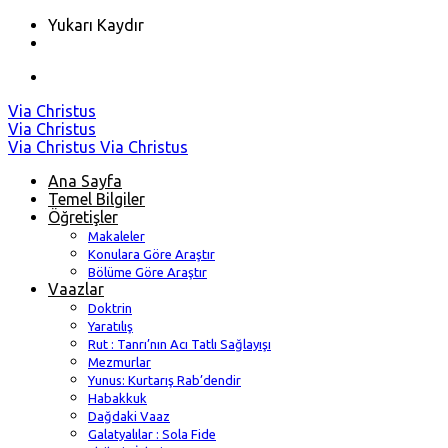
Yukarı Kaydır
Skip
Via Christus
to
Via Christus
content
Via Christus
Via Christus
Ana Sayfa
Temel Bilgiler
Öğretişler
Makaleler
Konulara Göre Araştır
Bölüme Göre Araştır
Vaazlar
Doktrin
Yaratılış
Rut : Tanrı’nın Acı Tatlı Sağlayışı
Mezmurlar
Yunus: Kurtarış Rab’dendir
Habakkuk
Dağdaki Vaaz
Galatyalılar : Sola Fide