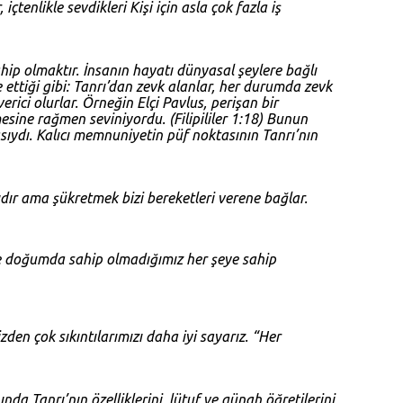
çtenlikle sevdikleri Kişi için asla çok fazla iş
ip olmaktır. İnsanın hayatı dünyasal şeylere bağlı
 ettiği gibi: Tanrı’dan zevk alanlar, her durumda zevk
erici olurlar. Örneğin Elçi Pavlus, perişan bir
sine rağmen seviniyordu. (
Filipililer 1:18
) Bunun
ıydı. Kalıcı memnuniyetin püf noktasının Tanrı’nın
dır ama şükretmek bizi bereketleri verene bağlar.
e doğumda sahip olmadığımız her şeye sahip
den çok sıkıntılarımızı daha iyi sayarız. “Her
da Tanrı’nın özelliklerini, lütuf ve günah öğretilerini