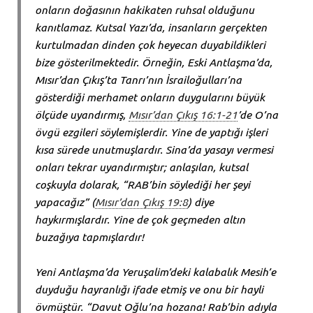
onların doğasının hakikaten ruhsal olduğunu
kanıtlamaz. Kutsal Yazı’da, insanların gerçekten
kurtulmadan dinden çok heyecan duyabildikleri
bize gösterilmektedir. Örneğin, Eski Antlaşma’da,
Mısır’dan Çıkış’ta Tanrı’nın İsrailoğulları’na
gösterdiği merhamet onların duygularını büyük
ölçüde uyandırmış,
Mısır’dan Çıkış 16:1-21
’de O’na
övgü ezgileri söylemişlerdir. Yine de yaptığı işleri
kısa sürede unutmuşlardır. Sina’da yasayı vermesi
onları tekrar uyandırmıştır; anlaşılan, kutsal
coşkuyla dolarak, “RAB’bin söylediği her şeyi
yapacağız” (
Mısır’dan Çıkış 19:8
) diye
haykırmışlardır. Yine de çok geçmeden altın
buzağıya tapmışlardır!
Yeni Antlaşma’da Yeruşalim’deki kalabalık Mesih’e
duyduğu hayranlığı ifade etmiş ve onu bir hayli
övmüştür. “Davut Oğlu’na hozana! Rab’bin adıyla