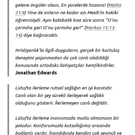
gelene övgüler olsun, En yücelerde hozana! (
Matta
21:9
) Yine de onların ne kadar azı Mesih’in hakiki
öğrencisiydi. Aynı kalabalık kısa süre sonra “O’nu
çarmıha ger! O’nu çarmıha ger!” (
Markos 15:13-
14
) diye bağıracaktı.
Hristiyanlık’la ilgili duyguların, gerçek bir kurtuluş
deneyimi yaşanmadan da çok canlı olabildiği
konusunda ortodoks ilahiyatçılar hemfikirdirler.
Jonathan Edwards
Lütufta ilerleme ruhsal sağlığın en iyi kanıtıdır.
Canlı olan bir şey sürekli ilerleyerek sağlıklı
olduğunu gösterir. İlerlemeyen canlı değildir.
Lütufta ilerleme inancımızda mutlu olmamızın bir
yoludur. Konforumuzla kutsallığımız arasında
bağlantı vardır. İnandığında kendini çok sevinçli ve