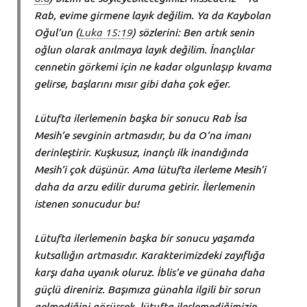
Rab, evime girmene layık değilim. Ya da Kaybolan
Oğul’un (
Luka 15:19
) sözlerini: Ben artık senin
oğlun olarak anılmaya layık değilim. İnançlılar
cennetin görkemi için ne kadar olgunlaşıp kıvama
gelirse, başlarını mısır gibi daha çok eğer.
Lütufta ilerlemenin başka bir sonucu Rab İsa
Mesih’e sevginin artmasıdır, bu da O’na imanı
derinleştirir. Kuşkusuz, inançlı ilk inandığında
Mesih’i çok düşünür. Ama lütufta ilerleme Mesih’i
daha da arzu edilir duruma getirir. İlerlemenin
istenen sonucudur bu!
Lütufta ilerlemenin başka bir sonucu yaşamda
kutsallığın artmasıdır. Karakterimizdeki zayıflığa
karşı daha uyanık oluruz. İblis’e ve günaha daha
güçlü direniriz. Başımıza günahla ilgili bir sorun
gelmediğini görürsek, lütufta ilerlemediğimizin