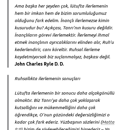
Ama başka her şeyden çok, lütufta ilerlemenin
hem bir imkan hem de bizim sorumluluğumuz
olduğunu fark edelim. İnançlı ilerlemezse kimin
kusurudur bu? Açıkçası, Tanrı’nın kusuru değildir.
İnançlıların görevi ilerlemektir. İlerlemeyi ihmal
etmek inançlının ayrıcalıklarını elinden alır, Ruh’u
kederlendirir, canı köreltir. Ruhsal ilerleme
kaydetmiyorsak biz suçlanmalıyız, başkası değil.
John Charles Ryle D. D.
Ruhsallıkta ilerlemenin sonuçları
Lütufta ilerlemenin bir sonucu daha alçakgönüllü
olmaktır. Biz Tanrı’ya daha çok yaklaşarak
kutsallığını ve mükemmelliğini daha çok
öğrendikçe, O’nun gözündeki değersizliğimizi o
kadar çok fark ederiz. Yüzbaşının sözlerini (
Matta
8:8
) bizim de söyleyebileceğimizi hissederiz – Ya