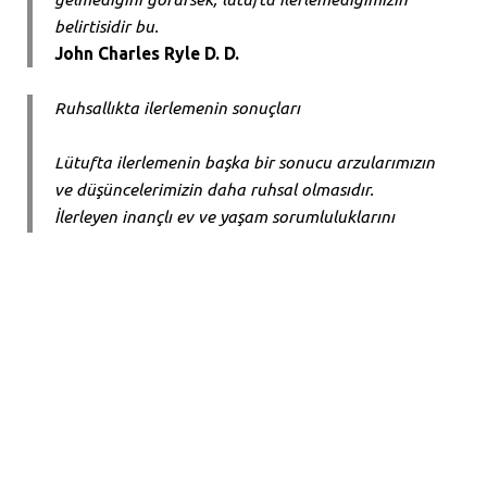
belirtisidir bu.
John Charles Ryle D. D.
Ruhsallıkta ilerlemenin sonuçları
Lütufta ilerlemenin başka bir sonucu arzularımızın
ve düşüncelerimizin daha ruhsal olmasıdır.
İlerleyen inançlı ev ve yaşam sorumluluklarını
imanla yerine getirecektir. Ama en sevilen şeyler
ruhsal şeyler olacaktır. Bir zamanlar çok önem
taşıyan eğlenceler ve fikirler değerini kaybetmiş
gibi gelecektir. Bunlar başlı başına günah
olmayabilir ama ilerleme kaydeden inançlıya
giderek önemsiz gibi gelecektir.
Lütufta ilerlemenin başka bir sonucu herkesi ama
özellikle de diğer inançlıları daha çok sevmektir.