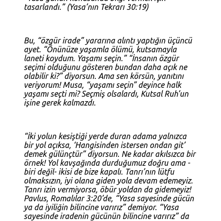
tasarlandı.” (
Yasa’nın Tekrarı 30:19
)
Bu, “özgür irade” yararına alıntı yaptığın üçüncü
ayet. “Önünüze yaşamla ölümü, kutsamayla
laneti koydum. Yaşamı seçin.” “İnsanın özgür
seçimi olduğunu gösteren bundan daha açık ne
olabilir ki?” diyorsun. Ama sen körsün, yanıtını
veriyorum! Musa, “yaşamı seçin” deyince halk
yaşamı seçti mi? Seçmiş olsalardı, Kutsal Ruh’un
işine gerek kalmazdı.
“İki yolun kesiştiği yerde duran adama yalnızca
bir yol açıksa, ‘Hangisinden istersen ondan git’
demek gülünçtür” diyorsun. Ne kadar akılsızca bir
örnek! Yol kavşağında durduğumuz doğru ama -
biri değil- ikisi de bize kapalı. Tanrı’nın lütfu
olmaksızın, iyi olana giden yola devam edemeyiz.
Tanrı izin vermiyorsa, öbür yoldan da gidemeyiz!
Pavlus,
Romalılar 3:20
’de, “Yasa sayesinde gücün
ya da iyiliğin bilincine varırız” demiyor. “Yasa
sayesinde iradenin gücünün bilincine varırız” da