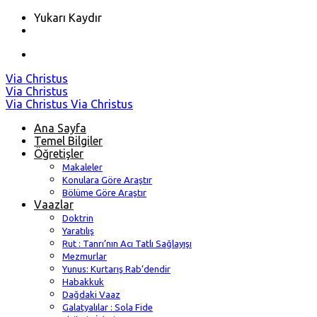
Yukarı Kaydır
Skip
Via Christus
to
Via Christus
content
Via Christus
Via Christus
Ana Sayfa
Temel Bilgiler
Öğretişler
Makaleler
Konulara Göre Araştır
Bölüme Göre Araştır
Vaazlar
Doktrin
Yaratılış
Rut : Tanrı’nın Acı Tatlı Sağlayışı
Mezmurlar
Yunus: Kurtarış Rab’dendir
Habakkuk
Dağdaki Vaaz
Galatyalılar : Sola Fide