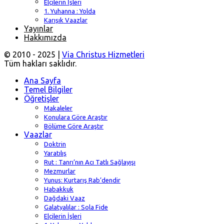
Elçilerin İşleri
1. Yuhanna : Yolda
Karışık Vaazlar
Yayınlar
Hakkımızda
© 2010 - 2025 |
Via Christus Hizmetleri
Tüm hakları saklıdır.
Ana Sayfa
Temel Bilgiler
Öğretişler
Makaleler
Konulara Göre Araştır
Bölüme Göre Araştır
Vaazlar
Doktrin
Yaratılış
Rut : Tanrı’nın Acı Tatlı Sağlayışı
Mezmurlar
Yunus: Kurtarış Rab’dendir
Habakkuk
Dağdaki Vaaz
Galatyalılar : Sola Fide
Elçilerin İşleri