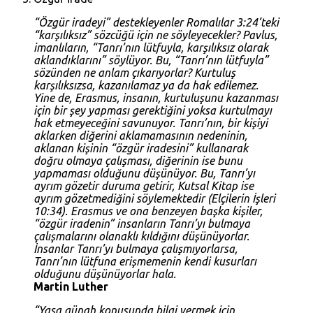
“Özgür iradeyi” destekleyenler
Romalılar 3:24
’teki
“karşılıksız” sözcüğü için ne söyleyecekler? Pavlus,
imanlıların, “Tanrı’nın lütfuyla, karşılıksız olarak
aklandıklarını” söylüyor. Bu, “Tanrı’nın lütfuyla”
sözünden ne anlam çıkarıyorlar? Kurtuluş
karşılıksızsa, kazanılamaz ya da hak edilemez.
Yine de, Erasmus, insanın, kurtuluşunu kazanması
için bir şey yapması gerektiğini yoksa kurtulmayı
hak etmeyeceğini savunuyor. Tanrı’nın, bir kişiyi
aklarken diğerini aklamamasının nedeninin,
aklanan kişinin “özgür iradesini” kullanarak
doğru olmaya çalışması, diğerinin ise bunu
yapmaması olduğunu düşünüyor. Bu, Tanrı’yı
ayrım gözetir duruma getirir, Kutsal Kitap ise
ayrım gözetmediğini söylemektedir (
Elçilerin İşleri
10:34
). Erasmus ve ona benzeyen başka kişiler,
“özgür iradenin” insanların Tanrı’yı bulmaya
çalışmalarını olanaklı kıldığını düşünüyorlar.
İnsanlar Tanrı’yı bulmaya çalışmıyorlarsa,
Tanrı’nın lütfuna erişmemenin kendi kusurları
olduğunu düşünüyorlar hala.
Martin Luther
“Yasa günah konusunda bilgi vermek için