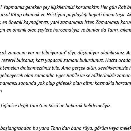
 Yapmamız gereken şey ilişkilerimizi korumaktır. Her gün Rab’b
utsal Kitap okumak ve Hristiyan paydaşlığı hayati önem taşır. Ail
ler, en önemli kaynağımızı, yani zamanımızı ister. Zamanımızı kor
çin en önemli olan şeylere harcamalıyız ve bunlar da Tanrı, ailem
cak zamanım var mı bilmiyorum” diye düşünüyor olabilirsiniz. A
n rezervi bulsanız, kazı yapacak zamanı bulurdunuz. Hatta orada 
emelen dinlenmezdiniz bile. Ama gerçek altın, sevdiklerimizle 
 gelmeyecek olan zamandır. Eğer Rab’le ve sevdiklerimizle zaman
amanımızı sonunda yok olup gidecek olan altını kazmakla harcam
n
ttiğimize değil Tanrı’nın Sözü’ne bakarak belirlemeliyiz.
şlangıcından bu yana Tanrı’dan bana rüya, görüm veya melek 