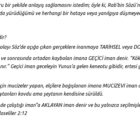
ru bir şekilde anlayış sağlamasını istedim; öyle ki, Rab’bin Sözü
da yürüdüğümü ve herhangi bir hataya veya yanılgıya düşmeyece
ir?
 dolayı Söz’de açığa çıkan gerçeklere inanmaya TARİHSEL veya 
 ve sonrasında ortadan kaybolan imana GEÇİCİ iman denir. “Kök 
nır.” Geçici iman geceleyin Yunus’a gelen keneotu gibidir, ertesi
için mucizeler yapan, elçilere bağışlanan imana MUCİZEVİ iman 
eytanları kovdu ama şeytanın kendisine sürüldü.
inde çalıştığı iman”a AKLAYAN iman denir ve bu yalnızca seçilmiş
oseliler 2:12