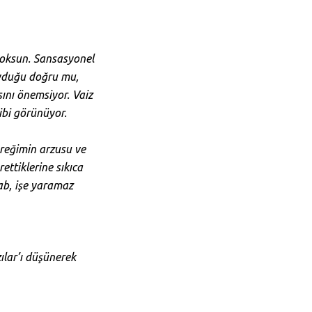
 yoksun. Sansasyonel
duyduğu doğru mu,
sını önemsiyor. Vaiz
ibi görünüyor.
üreğimin arzusu ve
ettiklerine sıkıca
ab, işe yaramaz
ılar’ı düşünerek