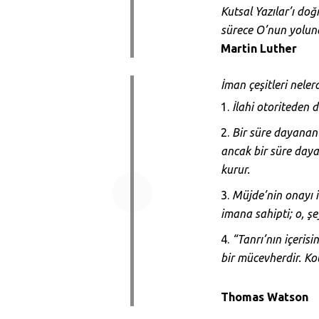
Kutsal Yazılar’ı doğ
sürece O’nun yolun
Martin Luther
İman çeşitleri nelerd
İlahi otoriteden
Bir süre dayanan
ancak bir süre daya
kurur.
Müjde’nin onayı 
imana sahipti; o, ş
“Tanrı’nın içeris
bir mücevherdir.
Kol
Thomas Watson