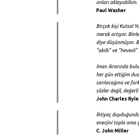
onları aklayabilsin.
Paul Washer
Birçok kişi Kutsal 
merak artıyor. Binl
diye düşünmüyor. Bi
“akıllı” ve “hevesl
İman ikrarında bulu
her gün ettiğim dua.
sarılacağına ve far
sözler değil, değerl
John Charles Ryle 
İhtiyaç duyduğunda 
enerjini topla ama ç
C. John Miller