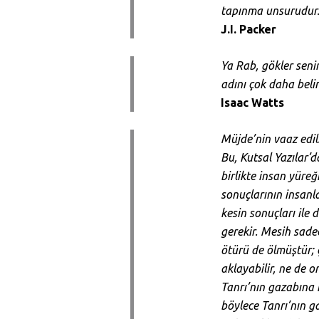
tapınma unsurudur
J.I. Packer
Ya Rab, gökler senin
adını çok daha beli
Isaac Watts
Müjde’nin vaaz edil
Bu, Kutsal Yazılar’d
birlikte insan yüreğ
sonuçlarının insanl
kesin sonuçları ile
gerekir. Mesih sade
ötürü de ölmüştür; ç
aklayabilir, ne de o
Tanrı’nın gazabına ma
böylece Tanrı’nın ga