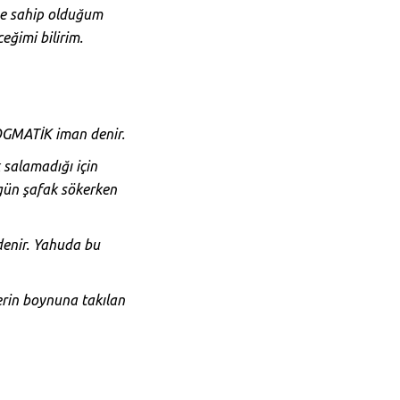
’ne sahip olduğum
ğimi bilirim.
DOGMATİK iman denir.
salamadığı için
 gün şafak sökerken
denir. Yahuda bu
lerin boynuna takılan