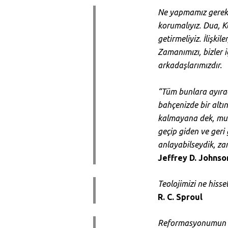
Ne yapmamız gerek?
korumalıyız. Dua, K
getirmeliyiz. İlişki
Zamanımızı, bizler i
arkadaşlarımızdır.
“Tüm bunlara ayıra
bahçenizde bir altı
kalmayana dek, muht
geçip giden ve geri
anlayabilseydik, z
Jeffrey D. Johnso
Teolojimizi ne hisse
R. C. Sproul
Reformasyonumun ba