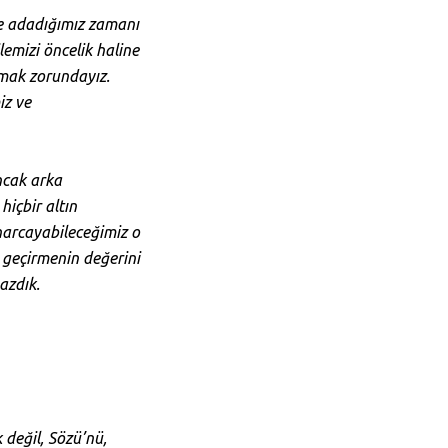
e adadığımız zamanı
emizi öncelik haline
umak zorundayız.
iz ve
ncak arka
hiçbir altın
harcayabileceğimiz o
 geçirmenin değerini
azdık.
değil, Sözü’nü,