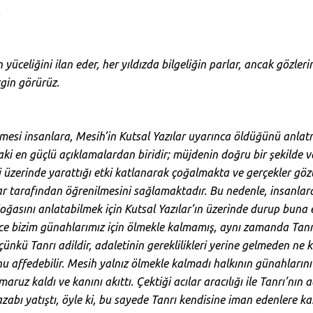
.
 yüceliğini ilan eder, her yıldızda bilgeliğin parlar, ancak gözle
rgin görürüz.
mesi insanlara, Mesih’in Kutsal Yazılar uyarınca öldüğünü anlatm
aki en güçlü açıklamalardan biridir; müjdenin doğru bir şekilde v
i üzerinde yarattığı etki katlanarak çoğalmakta ve gerçekler gözl
ar tarafından öğrenilmesini sağlamaktadır. Bu nedenle, insanla
 doğasını anlatabilmek için Kutsal Yazılar’ın üzerinde durup bun
ce bizim günahlarımız için ölmekle kalmamış, aynı zamanda Tanr
ünkü Tanrı adildir, adaletinin gereklilikleri yerine gelmeden ne 
nu affedebilir. Mesih yalnız ölmekle kalmadı halkının günahlarını
ruz kaldı ve kanını akıttı. Çektiği acılar aracılığı ile Tanrı’nın ad
zabı yatıştı, öyle ki, bu sayede Tanrı kendisine iman edenlere kar