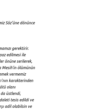
rimiz Söz’üne dönünce
amızı gerektirir.
aaz edilmesi ile
er önüne serilerek,
ra Mesih’in ölümünün
a emek vermemiz
ı’nın karakterinden
kötü olanı
 da üstlendi,
aleti tesis edildi ve
şı adil olabilsin ve