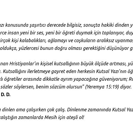
Yazı konusunda şaşırtıcı derecede bilgisiz, sonuçta hakiki dinden
erce insan yeni bir ses, yeni bir öğreti duymak için toplanıyor, 
rçok kişi kalabalıkları, ağlamayı ve coşkuların aralıksız uyanma
i” oldukça, yüzlercesi bunun doğru olması gerektiğini düşünüyor g
nan Hristiyanlar’ın kişisel kutsallığının büyük ölçüde artması, y
 Kutsallığını ilerletmeye gayret eden herkesin Kutsal Yazı’nın öğr
klı öğretiler arasında dikkatle ayrım yapacağına güveniyorum; R
i sözler söylersen, benim sözcüm olursun” (
Yeremya 15:19
) diyor.
D. D.
dinlen ama çalışırken çok çalış. Dinlenme zamanında Kutsal Yaz
alıştığın zamanlarda Mesih için ateşli ol!