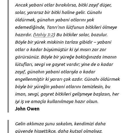
Ancak yabani otlar bırakılırsa, bitki zayıf düşer,
solar, yararsız bir bitki haline gelir. Günahı
öldürmek, günahın yabani otlarını yok
edemediğinde, Tanrı’nın lütfunun bitkileri ölmeye
hazırdır. (
Vahiy 3:2
) Bu bitkiler solar, bozulur.
Böyle bir yürek miskinin tarlası gibidir – yabani
otlar o kadar büyümüştür ki iyi mısırı zar zor
görürsünüz. Böyle bir yüreğe baktığınızda imanın
lütufları, sevgi ve gayret vardır; yine de o kadar
zayıf, günahın yabani otlarıyla o kadar
engellenmiştir ki yararı çok azdır. Günahı öldürmek
böyle bir yüreğin yabani otlarını temizlesin, bu
iman, sevgi, gayret bitkileri gelişmeye başlasın, her
iyi iş ve amaçla kullanılmaya hazır olsun.
John Owen
Gelin aklımıza şunu sokalım, kendimizi daha
güvende hissettikçe, daha kutsal olmalıyız.