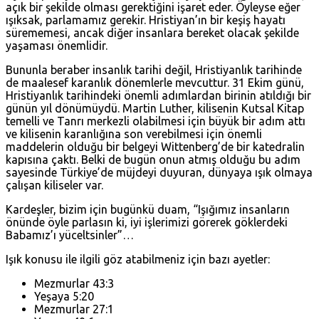
açık bir şekilde olması gerektiğini işaret eder. Öyleyse eğer
ışıksak, parlamamız gerekir. Hristiyan’ın bir keşiş hayatı
sürememesi, ancak diğer insanlara bereket olacak şekilde
yaşaması önemlidir.
Bununla beraber insanlık tarihi değil, Hristiyanlık tarihinde
de maalesef karanlık dönemlerle mevcuttur. 31 Ekim günü,
Hristiyanlık tarihindeki önemli adımlardan birinin atıldığı bir
günün yıl dönümüydü. Martin Luther, kilisenin Kutsal Kitap
temelli ve Tanrı merkezli olabilmesi için büyük bir adım attı
ve kilisenin karanlığına son verebilmesi için önemli
maddelerin olduğu bir belgeyi Wittenberg’de bir katedralin
kapısına çaktı. Belki de bugün onun atmış olduğu bu adım
sayesinde Türkiye’de müjdeyi duyuran, dünyaya ışık olmaya
çalışan kiliseler var.
Kardeşler, bizim için bugünkü duam, “Işığımız insanların
önünde öyle parlasın ki, iyi işlerimizi görerek göklerdeki
Babamız’ı yüceltsinler”…
Işık konusu ile ilgili göz atabilmeniz için bazı ayetler:
Mezmurlar 43:3
Yeşaya 5:20
Mezmurlar 27:1