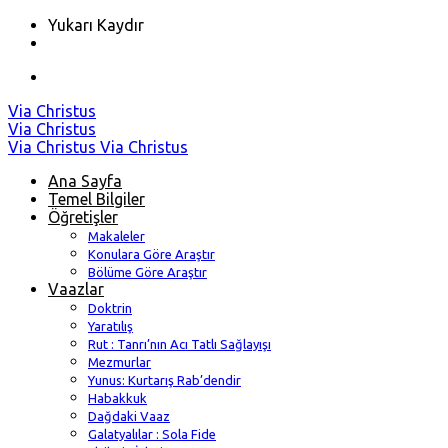
Yukarı Kaydır
Skip
Via Christus
to
Via Christus
content
Via Christus
Via Christus
Ana Sayfa
Temel Bilgiler
Öğretişler
Makaleler
Konulara Göre Araştır
Bölüme Göre Araştır
Vaazlar
Doktrin
Yaratılış
Rut : Tanrı’nın Acı Tatlı Sağlayışı
Mezmurlar
Yunus: Kurtarış Rab’dendir
Habakkuk
Dağdaki Vaaz
Galatyalılar : Sola Fide