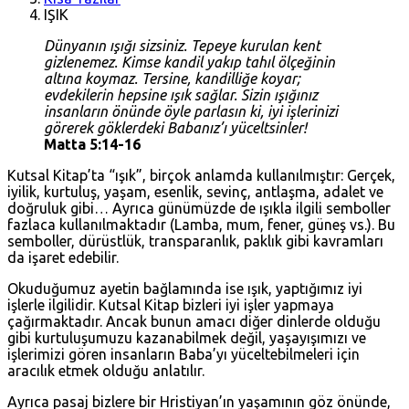
IŞIK
Dünyanın ışığı sizsiniz. Tepeye kurulan kent
gizlenemez. Kimse kandil yakıp tahıl ölçeğinin
altına koymaz. Tersine, kandilliğe koyar;
evdekilerin hepsine ışık sağlar. Sizin ışığınız
insanların önünde öyle parlasın ki, iyi işlerinizi
görerek göklerdeki Babanız’ı yüceltsinler!
Matta 5:14-16
Kutsal Kitap’ta “ışık”, birçok anlamda kullanılmıştır: Gerçek,
iyilik, kurtuluş, yaşam, esenlik, sevinç, antlaşma, adalet ve
doğruluk gibi… Ayrıca günümüzde de ışıkla ilgili semboller
fazlaca kullanılmaktadır (Lamba, mum, fener, güneş vs.). Bu
semboller, dürüstlük, transparanlık, paklık gibi kavramları
da işaret edebilir.
Okuduğumuz ayetin bağlamında ise ışık, yaptığımız iyi
işlerle ilgilidir. Kutsal Kitap bizleri iyi işler yapmaya
çağırmaktadır. Ancak bunun amacı diğer dinlerde olduğu
gibi kurtuluşumuzu kazanabilmek değil, yaşayışımızı ve
işlerimizi gören insanların Baba’yı yüceltebilmeleri için
aracılık etmek olduğu anlatılır.
Ayrıca pasaj bizlere bir Hristiyan’ın yaşamının göz önünde,