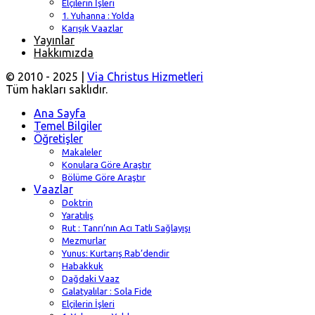
Elçilerin İşleri
1. Yuhanna : Yolda
Karışık Vaazlar
Yayınlar
Hakkımızda
© 2010 - 2025 |
Via Christus Hizmetleri
Tüm hakları saklıdır.
Ana Sayfa
Temel Bilgiler
Öğretişler
Makaleler
Konulara Göre Araştır
Bölüme Göre Araştır
Vaazlar
Doktrin
Yaratılış
Rut : Tanrı’nın Acı Tatlı Sağlayışı
Mezmurlar
Yunus: Kurtarış Rab’dendir
Habakkuk
Dağdaki Vaaz
Galatyalılar : Sola Fide
Elçilerin İşleri